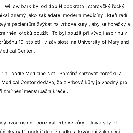
Willow bark byl od dob Hippokrata , starověký řecký
lékař známý jako zakladatel moderní medicíny , kteří radí
svým pacientům žvýkat na vrbové kůry , aby se horečky a
zmírnění otoků použít . To byl použit při vývoji aspirinu v
průběhu 19. století , v závislosti na University of Maryland
Medical Center .
irin , podle Medicine Net . Pomáhá snižovat horečku a
and Medical Center dodává, že z vrbové kůry je vhodný pro
i zmírnění menstruační křeče .
alicylovou neměli používat vrbové kůry . University of
účinky patří podráždění žaludku a krvácení žaludeční