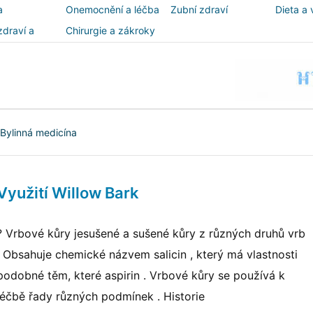
a
Onemocnění a léčba
Zubní zdraví
Dieta a 
zdraví a
Chirurgie a zákroky
ost
Bylinná medicína
Využití Willow Bark
? Vrbové kůry jesušené a sušené kůry z různých druhů vrb
. Obsahuje chemické názvem salicin , který má vlastnosti
podobné těm, které aspirin . Vrbové kůry se používá k
léčbě řady různých podmínek . Historie