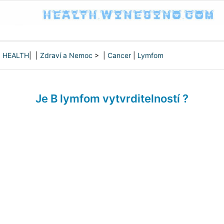
HEALTH
| |
Zdraví a Nemoc
> |
Cancer
|
Lymfom
Je B lymfom vytvrditelností ?