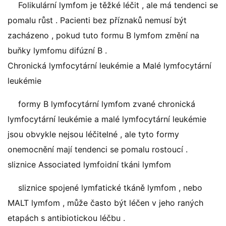
Folikulární lymfom je těžké léčit , ale má tendenci se
pomalu růst . Pacienti bez příznaků nemusí být
zacházeno , pokud tuto formu B lymfom změní na
buňky lymfomu difúzní B .
Chronická lymfocytární leukémie a Malé lymfocytární
leukémie
formy B lymfocytární lymfom zvané chronická
lymfocytární leukémie a malé lymfocytární leukémie
jsou obvykle nejsou léčitelné , ale tyto formy
onemocnění mají tendenci se pomalu rostoucí .
sliznice Associated lymfoidní tkáni lymfom
sliznice spojené lymfatické tkáně lymfom , nebo
MALT lymfom , může často být léčen v jeho raných
etapách s antibiotickou léčbu .