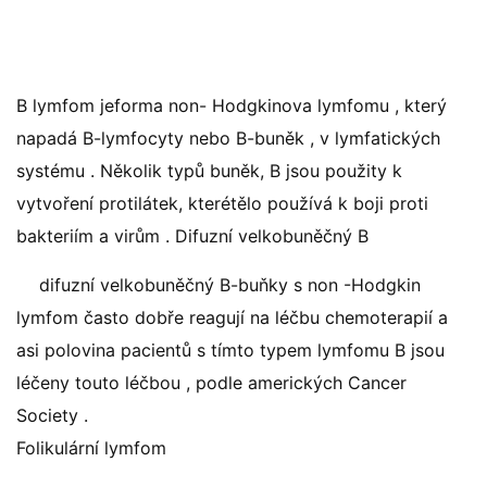
B lymfom jeforma non- Hodgkinova lymfomu , který
napadá B-lymfocyty nebo B-buněk , v lymfatických
systému . Několik typů buněk, B jsou použity k
vytvoření protilátek, kterétělo používá k boji proti
bakteriím a virům . Difuzní velkobuněčný B
difuzní velkobuněčný B-buňky s non -Hodgkin
lymfom často dobře reagují na léčbu chemoterapií a
asi polovina pacientů s tímto typem lymfomu B jsou
léčeny touto léčbou , podle amerických Cancer
Society .
Folikulární lymfom