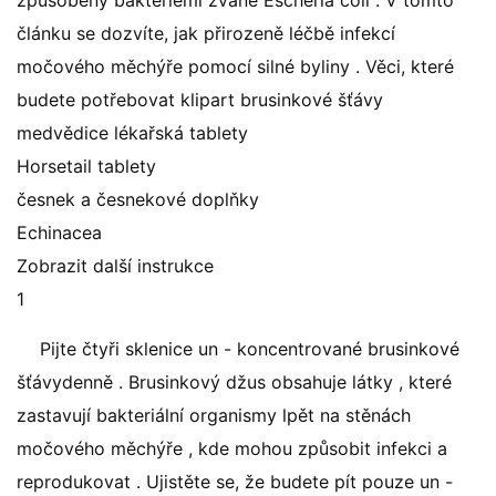
způsobeny bakteriemi zvané Escheria coli . V tomto
článku se dozvíte, jak přirozeně léčbě infekcí
močového měchýře pomocí silné byliny . Věci, které
budete potřebovat klipart brusinkové šťávy
medvědice lékařská tablety
Horsetail tablety
česnek a česnekové doplňky
Echinacea
Zobrazit další instrukce
1
Pijte čtyři sklenice un - koncentrované brusinkové
šťávydenně . Brusinkový džus obsahuje látky , které
zastavují bakteriální organismy lpět na stěnách
močového měchýře , kde mohou způsobit infekci a
reprodukovat . Ujistěte se, že budete pít pouze un -