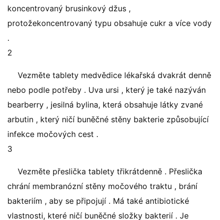
koncentrovaný brusinkový džus ,
protožekoncentrovaný typu obsahuje cukr a více vody
.
2
Vezměte tablety medvědice lékařská dvakrát denně
nebo podle potřeby . Uva ursi , který je také nazýván
bearberry , jesilná bylina, která obsahuje látky zvané
arbutin , který ničí buněčné stěny bakterie způsobující
infekce močových cest .
3
Vezměte přeslička tablety třikrátdenně . Přeslička
chrání membranózní stěny močového traktu , brání
bakteriím , aby se připojují . Má také antibiotické
vlastnosti, které ničí buněčné složky bakterií . Je