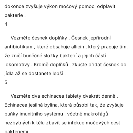
dokonce zvyšuje výkon močový pomoci odplavit
bakterie .
4
Vezměte česnek doplňky . Česnek jepřírodní
antibiotikum , které obsahuje allicin , který pracuje tím,
že zničí buněčné složky bakterií a jejich částí
lokomotivy . Kromě doplňků , zkuste přidat česnek do
jídla až se dostanete lepší .
5
Vezměte dva echinacea tablety dvakrát denně .
Echinacea jesilná bylina, která působí tak, že zvyšuje
buňky imunitního systému , včetně makrofágů
nezbytných k tělu zbavit se infekce močových cest
bakteriemi .