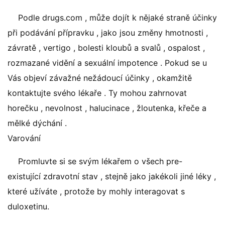
Podle drugs.com , může dojít k nějaké straně účinky
při podávání přípravku , jako jsou změny hmotnosti ,
závratě , vertigo , bolesti kloubů a svalů , ospalost ,
rozmazané vidění a sexuální impotence . Pokud se u
Vás objeví závažné nežádoucí účinky , okamžitě
kontaktujte svého lékaře . Ty mohou zahrnovat
horečku , nevolnost , halucinace , žloutenka, křeče a
mělké dýchání .
Varování
Promluvte si se svým lékařem o všech pre-
existující zdravotní stav , stejně jako jakékoli jiné léky ,
které užíváte , protože by mohly interagovat s
duloxetinu.