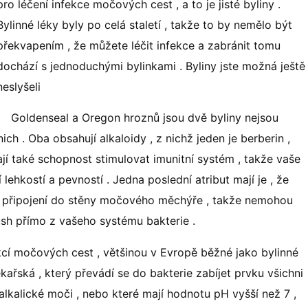
pro léčení infekce močových cest , a to je jisté byliny .
Bylinné léky byly po celá staletí , takže to by nemělo být
překvapením , že můžete léčit infekce a zabránit tomu
dochází s jednoduchými bylinkami . Byliny jste možná ještě
neslyšeli
Goldenseal a Oregon hroznů jsou dvě byliny nejsou
ch . Oba obsahují alkaloidy , z nichž jeden je berberin ,
Mají také schopnost stimulovat imunitní systém , takže vaše
 lehkostí a pevností . Jedna poslední atribut mají je , že
 z připojení do stěny močového měchýře , takže nemohou
ush přímo z vašeho systému bakterie .
fekcí močových cest , většinou v Evropě běžné jako bylinné
kařská , který převádí se do bakterie zabíjet prvku všichni
, alkalické moči , nebo které mají hodnotu pH vyšší než 7 ,