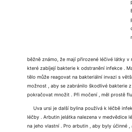
běžně známo, že mají přirozené léčivé látky v ni
které zabíjejí bakterie k odstranění infekce . 
tělo může reagovat na bakteriální invazi s větší
možnost , aby se zabránilo škodlivé bakterie
pokračovat množit . Při močení , měl prostě fl
Uva ursi je další bylina používá k léčbě in
léčby . Arbutin jelátka nalezena v medvědice lé
na jeho vlastní . Pro arbutin , aby byly účinné 