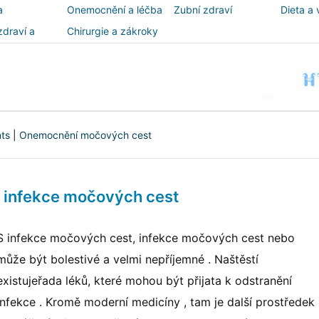
a
Onemocnění a léčba
Zubní zdraví
Dieta a 
zdraví a
Chirurgie a zákroky
ost
nts
|
Onemocnění močových cest
a infekce močových cest
S infekce močových cest, infekce močových cest nebo
může být bolestivé a velmi nepříjemné . Naštěstí
existujeřada léků, které mohou být přijata k odstranění
infekce . Kromě moderní medicíny , tam je další prostředek