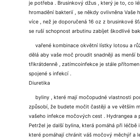
je potřeba . Brusinkový džus , který je to, co lé
hromadění bakterií , se někdy ovlivněna Vaše h
více , než je doporučená 16 oz z brusinkové šťá
se ruší schopnost arbutinu zabíjet škodlivé bakt
vařené kombinace okvětní lístky lotosu a rů
dělá aby vaše moč proudit snadněji as menší bo
třikrátdenně , zatímcoinfekce je stále přítome
spojené s infekcí .
Diuretika
byliny , které mají močopudné vlastnosti po
způsobí, že budete močit častěji a ve větším m
vašeho infekce močových cest . Hydrangea a p
Petržel je další bylina, která pomáhá při léčbě
které pomáhají chránit váš močový měchýř a l