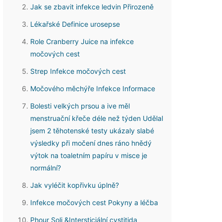
Jak se zbavit infekce ledvin Přirozeně
Lékařské Definice urosepse
Role Cranberry Juice na infekce
močových cest
Strep Infekce močových cest
Močového měchýře Infekce Informace
Bolesti velkých prsou a ive měl
menstruační křeče déle než týden Udělal
jsem 2 těhotenské testy ukázaly slabé
výsledky při močení dnes ráno hnědý
výtok na toaletním papíru v misce je
normální?
Jak vyléčit kopřivku úplně?
Infekce močových cest Pokyny a léčba
Phour Soli &Intersticiální cystitida