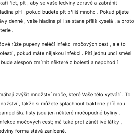
kaři říct, pít , aby se vaše ledviny zdravé a zabránit
ladina pH , pokud budete pít příliš mnoho . Pokud pijete
vy denně , vaše hladina pH se stane příliš kyselá , a proto
erie .
žové růže pupeny neléčí infekci močových cest , ale to
lestí , pokud máte nějakou infekci . Pití jednu unci směsi
n bude alespoň zmírnit některé z bolesti a nepohodlí
máhají zvýšit množství moče, které Vaše tělo vytváří . To
nožství , takže si můžete spláchnout bakterie příčinou
ampeliška listy jsou jen některé močopudné byliny .
 infekce močových cest; má také protizánětlivé látky ,
edviny forma stává zanícené.