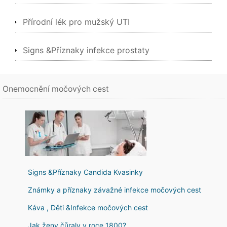
Přírodní lék pro mužský UTI
Signs &Příznaky infekce prostaty
Onemocnění močových cest
Signs &Příznaky Candida Kvasinky
Známky a příznaky závažné infekce močových cest
Káva , Děti &Infekce močových cest
Jak ženy čůraly v roce 1800?