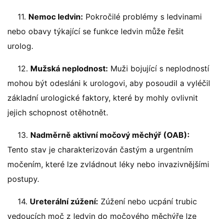
11.
Nemoc ledvin:
Pokročilé problémy s ledvinami
nebo obavy týkající se funkce ledvin může řešit
urolog.
12.
Mužská neplodnost:
Muži bojující s neplodností
mohou být odesláni k urologovi, aby posoudil a vyléčil
základní urologické faktory, které by mohly ovlivnit
jejich schopnost otěhotnět.
13.
Nadměrně aktivní močový měchýř (OAB):
Tento stav je charakterizován častým a urgentním
močením, které lze zvládnout léky nebo invazivnějšími
postupy.
14.
Ureterální zúžení:
Zúžení nebo ucpání trubic
vedoucích moč z ledvin do močového měchýře lze