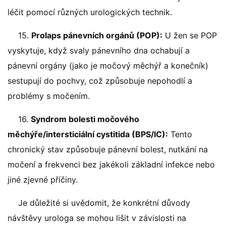
léčit pomocí různých urologických technik.
15.
Prolaps pánevních orgánů (POP):
U žen se POP
vyskytuje, když svaly pánevního dna ochabují a
pánevní orgány (jako je močový měchýř a konečník)
sestupují do pochvy, což způsobuje nepohodlí a
problémy s močením.
16.
Syndrom bolesti močového
měchýře/intersticiální cystitida (BPS/IC):
Tento
chronický stav způsobuje pánevní bolest, nutkání na
močení a frekvenci bez jakékoli základní infekce nebo
jiné zjevné příčiny.
Je důležité si uvědomit, že konkrétní důvody
návštěvy urologa se mohou lišit v závislosti na