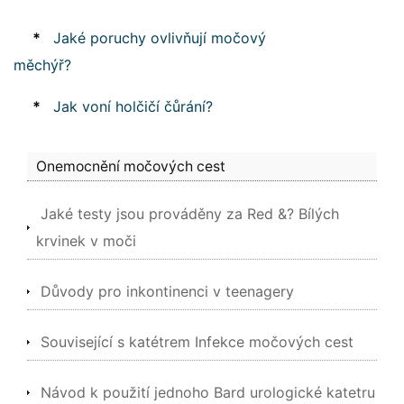
*
Jaké poruchy ovlivňují močový
měchýř?
*
Jak voní holčičí čůrání?
Onemocnění močových cest
Jaké testy jsou prováděny za Red &? Bílých
krvinek v moči
Důvody pro inkontinenci v teenagery
Související s katétrem Infekce močových cest
Návod k použití jednoho Bard urologické katetru