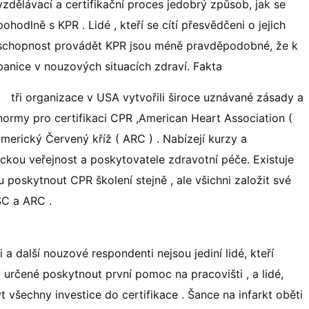
vzdělávací a certifikační proces jedobrý způsob, jak se
pohodlně s KPR . Lidé , kteří se cítí přesvědčeni o jejich
schopnost provádět KPR jsou méně pravděpodobné, že k
panice v nouzových situacích zdraví. Fakta
tři organizace v USA vytvořili široce uznávané zásady a
normy pro certifikaci CPR ,American Heart Association (
erický Červený kříž ( ARC ) . Nabízejí kurzy a
ckou veřejnost a poskytovatele zdravotní péče. Existuje
 poskytnout CPR školení stejně , ale všichni založit své
SC a ARC .
ci a další nouzové respondenti nejsou jediní lidé, kteří
rčené poskytnout první pomoc na pracovišti , a lidé,
t všechny investice do certifikace . Šance na infarkt oběti