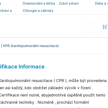
a
Onemocnění a léčba
Zubní zdraví
Dieta a 
zdraví a
Chirurgie a zákroky
ost
|
KPR (kardiopulmonální resuscitace)
ifikace Informace
Kardiopulmonální resuscitace ( CPR ), může být provedena
jen asi každý, kdo obdržel základní výcvik v řízení .
Certifikace není nutné, abyjednotlivé úspěšně použít tento
záchranné techniky . Nicméně , prochází formální