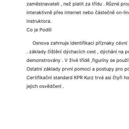
zaměstnavateli , než platit za třídu . Různé pr
interaktivně přes internet nebo částečně on-l
instruktora.
Co je Podílí
Osnova zahrnuje identifikaci příznaky cévní
. základy čištění dýchacích cest , dýchání na
demonstrovány . V živé třídě ,figuríny se použ
Ostatní základy první pomoci a postupy pro p
Certifikační standard KPR Kurz trvá asi čtyři h
jejich osvědčení .