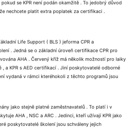
ké, pokud se KPR není podán okamžitě . To jedobrý důvod
 že nechcete platit extra poplatek za certifikaci .
 Základní Life Support ( BLS ) jeforma CPR a
olení . Jedná se o základní úroveň certifikace CPR pro
ravována AHA . Červený kříž má několik možností pro laiky
é , a KPR s AED certifikací . Jiní poskytovatelé odborné
ní vydaná v rámci kteréhokoli z těchto programů jsou
ány jako stejně platné zaměstnavatelů . To platí i v
kytuje AHA , NSC a ARC . Jedinci, kteří užívají KPR jako
ré poskytovatelé školení jsou schváleny jejich