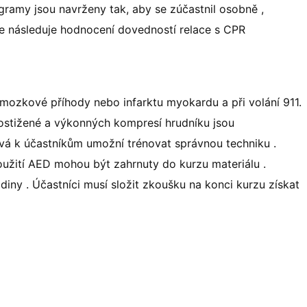
ogramy jsou navrženy tak, aby se zúčastnil osobně ,
ine následuje hodnocení dovedností relace s CPR
 mozkové příhody nebo infarktu myokardu a při volání 911.
 postižené a výkonných kompresí hrudníku jsou
ívá k účastníkům umožní trénovat správnou techniku ​​.
oužití AED mohou být zahrnuty do kurzu materiálu .
odiny . Účastníci musí složit zkoušku na konci kurzu získat