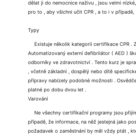
dělat ji do nemocnice naživu , jsou velmi níz
pro to , aby všichni učit CPR , a to i v případě,
Typy
Existuje několik kategorií certifikace CPR .
Automatizovaný externí defibrilátor ( AED ) šk
odborníky ve zdravotnictví . Tento kurz je sp
, včetně základní , dospělý nebo dítě specifick
přípravy nabízely podobné možnosti . Osvědče
platné po dobu dvou let .
Varování
Ne všechny certifikační programy jsou přijím
případě, že informace, na něž jestejná jako pos
požadavek o zaměstnání by měl vždy ptát , kte