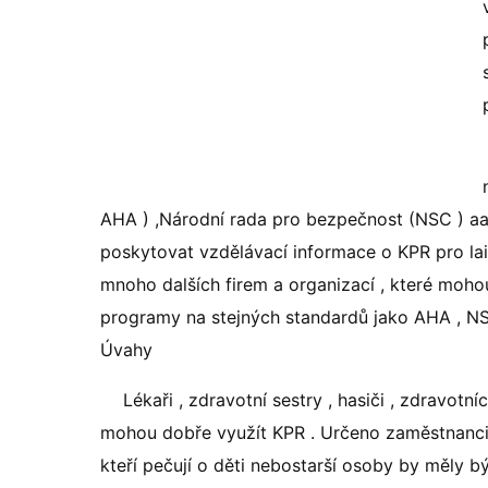
AHA ) ,Národní rada pro bezpečnost (NSC ) aam
poskytovat vzdělávací informace o KPR pro lai
mnoho dalších firem a organizací , které mohou
programy na stejných standardů jako AHA , N
Úvahy
Lékaři , zdravotní sestry , hasiči , zdravotní
mohou dobře využít KPR . Určeno zaměstnanci u
kteří pečují o děti nebostarší osoby by měly bý