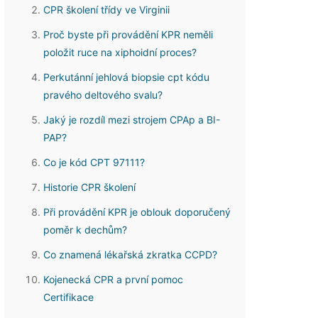
CPR školení třídy ve Virginii
Proč byste při provádění KPR neměli
položit ruce na xiphoidní proces?
Perkutánní jehlová biopsie cpt kódu
pravého deltového svalu?
Jaký je rozdíl mezi strojem CPAp a BI-
PAP?
Co je kód CPT 97111?
Historie CPR školení
Při provádění KPR je oblouk doporučený
poměr k dechům?
Co znamená lékařská zkratka CCPD?
Kojenecká CPR a první pomoc
Certifikace