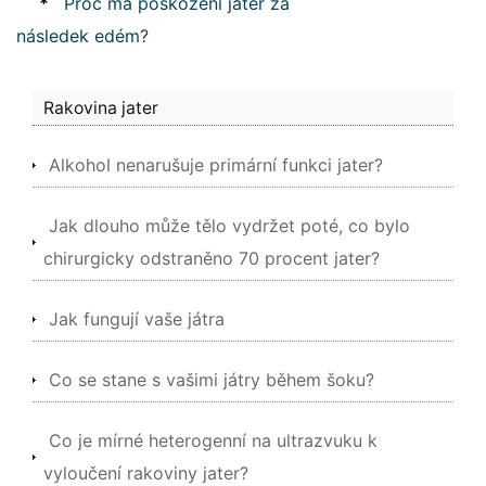
*
Proč má poškození jater za
následek edém?
Rakovina jater
Alkohol nenarušuje primární funkci jater?
Jak dlouho může tělo vydržet poté, co bylo
chirurgicky odstraněno 70 procent jater?
Jak fungují vaše játra
Co se stane s vašimi játry během šoku?
Co je mírné heterogenní na ultrazvuku k
vyloučení rakoviny jater?