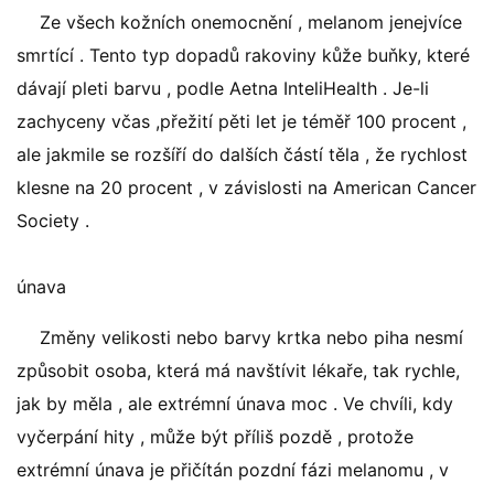
Ze všech kožních onemocnění , melanom jenejvíce
smrtící . Tento typ dopadů rakoviny kůže buňky, které
dávají pleti barvu , podle Aetna InteliHealth . Je-li
zachyceny včas ,přežití pěti let je téměř 100 procent ,
ale jakmile se rozšíří do dalších částí těla , že rychlost
klesne na 20 procent , v závislosti na American Cancer
Society .
únava
Změny velikosti nebo barvy krtka nebo piha nesmí
způsobit osoba, která má navštívit lékaře, tak rychle,
jak by měla , ale extrémní únava moc . Ve chvíli, kdy
vyčerpání hity , může být příliš pozdě , protože
extrémní únava je přičítán pozdní fázi melanomu , v