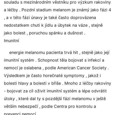
souladu s mezinárodním věstníku pro výzkum rakoviny
a léčby . Pozdní stadium melanom je známý jako fázi 4
, a v této fázi únavy je také často doprovázena
nedostatkem chuti k jídlu a úbytek na váze , stejně
jako bolest , poruchou spánku a dušnost .
Imunitní
energie melanomu pacienta trvá hit , stejně jako její
imunitní systém . Schopnost těla bojovat s infekcí a
nemocí je oslabena , podle American Cancer Society .
Výsledkem je často horečnaté symptomy , jakož i
bolesti hlavy a bolesti v břiše . Mnoho z léčby rakoviny
- bojovat za cíl oživit imunitní systém a lépe odvrátit
útoky , které dal ty s pozdější fázi melanomu v ještě
větším nebezpečí , podle Centra pro kontrolu a
prevenci nemocí .