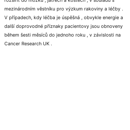
rozšířit do mozku , játrech a kostech , v souladu s
mezinárodním věstníku pro výzkum rakoviny a léčby .
V případech, kdy léčba je úspěšná , obvykle energie a
další doprovodné příznaky pacientovy jsou obnoveny
během šesti měsíců do jednoho roku , v závislosti na
Cancer Research UK .