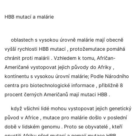
HBB mutací a malárie
oblastech s vysokou úrovně malárie mají obecně
vyšší rychlosti HBB mutací , protožemutace pomáhá
chránit proti malárii . Vzhledem k tomu, Afričan-
Američané vystopovat jejich původy do Afriky ,
kontinentu s vysokou úrovní malárie; Podle Národního
centra pro biotechnologické informace , přibližně 8
procent černých Američanů mají mutaci HBB .
když všichni lidé mohou vystopovat jejich genetický
původ v Africe , mutace pro malárie došlo v poslední
době v lidském genomu . Proto se obyvatelé , kteří
opustili Afriku před mutací a nemají mutace HBB .