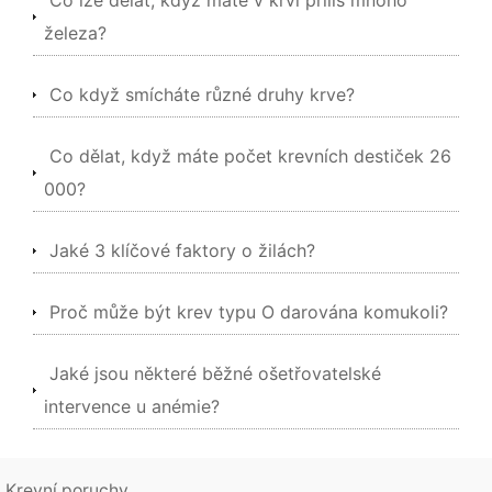
Co lze dělat, když máte v krvi příliš mnoho
železa?
Co když smícháte různé druhy krve?
Co dělat, když máte počet krevních destiček 26
000?
Jaké 3 klíčové faktory o žilách?
Proč může být krev typu O darována komukoli?
Jaké jsou některé běžné ošetřovatelské
intervence u anémie?
Krevní poruchy