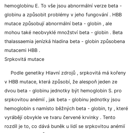
hemoglobinu E. To vše jsou abnormální verze beta -
globinu a způsobit problémy v jeho fungování . HBB
mutace způsobují abnormální beta - globin , ale
mohou také neobvyklé množství beta - globin . Beta
thalassaemia jenízká hladina beta - globin způsobena
mutacemi HBB .
Srpkovitá mutace
Podle genetiky Hlavní zdrojů , srpkovitá má kořeny
v HBB mutace, která způsobí, že alespoň jeden ze
dvou beta - globinu jednotky být hemoglobin S. pro
srpkovitou anémií , jak beta - globinu jednotky jsou
hemoglobin s namísto běžných beta - globin, ty , které
vyrábějí obvykle ve tvaru červené krvinky . Tento
rozdíl je to, co dává buněk u lidí se srpkovitou anémií