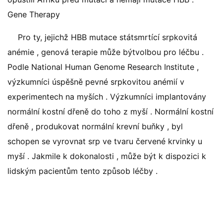
Gene Therapy
Pro ty, jejichž HBB mutace státsmrtící srpkovitá
anémie , genová terapie může býtvolbou pro léčbu .
Podle National Human Genome Research Institute ,
výzkumníci úspěšně pevné srpkovitou anémií v
experimentech na myších . Výzkumníci implantovány
normální kostní dřeně do toho z myší . Normální kostní
dřeně , produkovat normální krevní buňky , byl
schopen se vyrovnat srp ve tvaru červené krvinky u
myší . Jakmile k dokonalosti , může být k dispozici k
lidským pacientům tento způsob léčby .