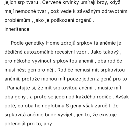
jejich srp tvaru . Červené krvinky umírají brzy, když
mají nemocné tvar , což vede k závažným zdravotním
problémům , jako je poškození orgánů .
Inheritance
Podle genetiky Home zdrojů srpkovitá anémie je
dědičné autozomálně recesivní vzor . Jako takový ,
pro někoho vyvinout srpkovitou anemií , oba rodiče
musí nést gen pro něj . Rodiče nemusí mít srpkovitou
anémii, protože mohou mít pouze jeden z genů pro to
. Pamatujte si, že mít srpkovitou anémii , musíte mít
oba geny , a proto se jeden od každého rodiče . Avšak
poté, co oba hemoglobinu S geny však zaručit, že
srpkovitá anémie bude vyvíjet , jen to, že existuje
potenciál pro to, aby .