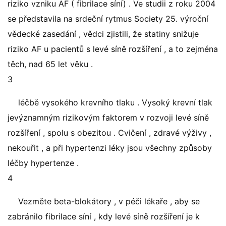
riziko vzniku AF ( fibrilace síní) . Ve studii z roku 2004
se představila na srdeční rytmus Society 25. výroční
vědecké zasedání , vědci zjistili, že statiny snižuje
riziko AF u pacientů s levé síně rozšíření , a to zejména
těch, nad 65 let věku .
3
léčbě vysokého krevního tlaku . Vysoký krevní tlak
jevýznamným rizikovým faktorem v rozvoji levé síně
rozšíření , spolu s obezitou . Cvičení , zdravé výživy ,
nekouřit , a při hypertenzi léky jsou všechny způsoby
léčby hypertenze .
4
Vezměte beta-blokátory , v péči lékaře , aby se
zabránilo fibrilace síní , kdy levé síně rozšíření je k