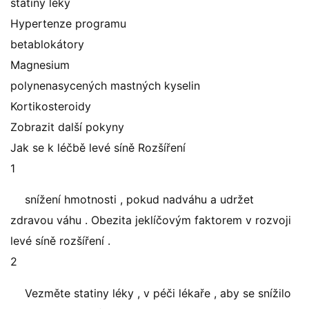
statiny léky
Hypertenze programu
betablokátory
Magnesium
polynenasycených mastných kyselin
Kortikosteroidy
Zobrazit další pokyny
Jak se k léčbě levé síně Rozšíření
1
snížení hmotnosti , pokud nadváhu a udržet
zdravou váhu . Obezita jeklíčovým faktorem v rozvoji
levé síně rozšíření .
2
Vezměte statiny léky , v péči lékaře , aby se snížilo