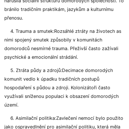
narušila sociální strukturu domorodých společností. To
bránilo tradičním praktikám, jazykům a kulturnímu
přenosu.
4. Trauma a smutek:Rozsáhlé ztráty na životech as
nimi spojený smutek způsobily v komunitách
domorodců nesmírné trauma. Přeživší často zažívali
psychické a emocionální strádání.
5. Ztráta půdy a zdrojů:Decimace domorodých
komunit vedlo k úpadku tradičních postupů
hospodaření s půdou a zdroji. Kolonizátoři často
využívali sníženou populaci k obsazení domorodých
území.
6. Asimilační politika:Zavlečení nemocí bylo použito
jako ospravedlnění pro asimilační politiku, která měla