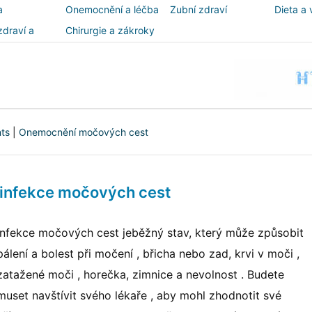
a
Onemocnění a léčba
Zubní zdraví
Dieta a 
zdraví a
Chirurgie a zákroky
ost
nts
|
Onemocnění močových cest
 infekce močových cest
infekce močových cest jeběžný stav, který může způsobit
pálení a bolest při močení , břicha nebo zad, krvi v moči ,
zatažené moči , horečka, zimnice a nevolnost . Budete
muset navštívit svého lékaře , aby mohl zhodnotit své