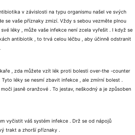
ntibiotika v závislosti na typu organismu našel ve svých
ude se vaše příznaky zmizí. Vždy s sebou vezměte plnou
své léky , může vaše infekce není zcela vyřešit . I když se
h antibiotik , to trvá celou léčbu , aby účinně odstranit
.
ékaře , zda můžete vzít lék proti bolesti over-the -counter
yto léky se nesmí zbavit infekce , ale zmírní bolest .
 moči jasně oranžové . To jestav, neškodný a je způsoben
m vyčistit váš systém infekce . Drž se od nápojů
ý trakt a zhorší příznaky .