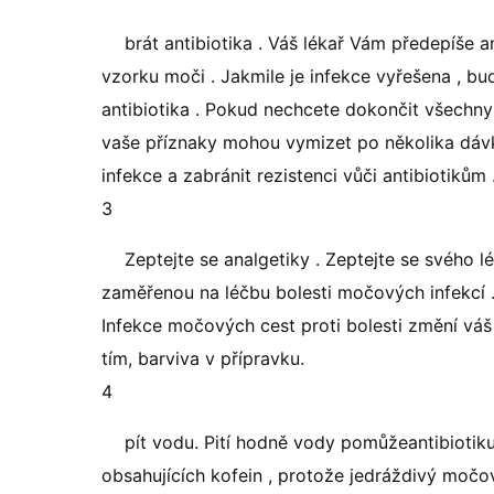
brát antibiotika . Váš lékař Vám předepíše a
vzorku moči . Jakmile je infekce vyřešena , b
antibiotika . Pokud nechcete dokončit všechny 
vaše příznaky mohou vymizet po několika dávkác
infekce a zabránit rezistenci vůči antibiotikům 
3
Zeptejte se analgetiky . Zeptejte se svého l
zaměřenou na léčbu bolesti močových infekcí . T
Infekce močových cest proti bolesti změní váš
tím, barviva v přípravku.
4
pít vodu. Pití hodně vody pomůžeantibiotiku
obsahujících kofein , protože jedráždivý močov