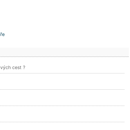
ře
vých cest ?