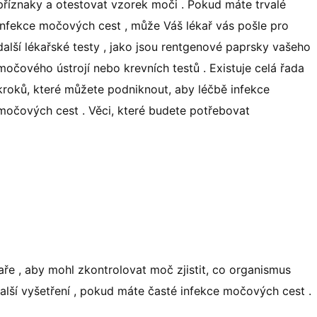
příznaky a otestovat vzorek moči . Pokud máte trvalé
infekce močových cest , může Váš lékař vás pošle pro
další lékařské testy , jako jsou rentgenové paprsky vašeho
močového ústrojí nebo krevních testů . Existuje celá řada
kroků, které můžete podniknout, aby léčbě infekce
močových cest . Věci, které budete potřebovat
aře , aby mohl zkontrolovat moč zjistit, co organismus
alší vyšetření , pokud máte časté infekce močových cest .