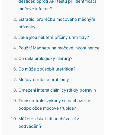
destiček oproti API testu při identifikaci
močové infekce?
Estradiol pro léčbu močového měchýře
příznaky
Jaké jsou některé příčiny uretritidy?
Použití Magnety na močové inkontinence
Co dělá urologický chirurg?
Co může způsobit uretritida?
Močová trubice problémy
Omezení intersticiální cystitidy potravin
Transuretrální výkony se nacházejí v
podpoložce močové trubice?
Můžete získat uti pocházející z
podvádění?