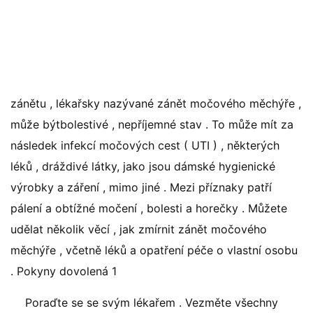
zánětu , lékařsky nazývané zánět močového měchýře ,
může býtbolestivé , nepříjemné stav . To může mít za
následek infekcí močových cest ( UTI ) , některých
léků , dráždivé látky, jako jsou dámské hygienické
výrobky a záření , mimo jiné . Mezi příznaky patří
pálení a obtížné močení , bolesti a horečky . Můžete
udělat několik věcí , jak zmírnit zánět močového
měchýře , včetně léků a opatření péče o vlastní osobu
. Pokyny dovolená 1
Poraďte se se svým lékařem . Vezměte všechny