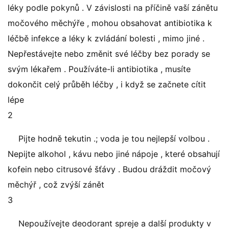
léky podle pokynů . V závislosti na příčině vaší zánětu
močového měchýře , mohou obsahovat antibiotika k
léčbě infekce a léky k zvládání bolesti , mimo jiné .
Nepřestávejte nebo změnit své léčby bez porady se
svým lékařem . Používáte-li antibiotika , musíte
dokončit celý průběh léčby , i když se začnete cítit
lépe
2
Pijte hodně tekutin .; voda je tou nejlepší volbou .
Nepijte alkohol , kávu nebo jiné nápoje , které obsahují
kofein nebo citrusové šťávy . Budou dráždit močový
měchýř , což zvýší zánět
3
Nepoužívejte deodorant spreje a další produkty v