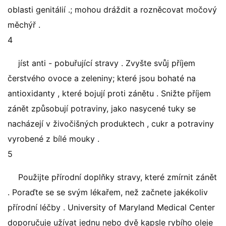
oblasti genitálií .; mohou dráždit a rozněcovat močový
měchýř .
4
jíst anti - pobuřující stravy . Zvyšte svůj příjem
čerstvého ovoce a zeleniny; které jsou bohaté na
antioxidanty , které bojují proti zánětu . Snižte příjem
zánět způsobují potraviny, jako nasycené tuky se
nacházejí v živočišných produktech , cukr a potraviny
vyrobené z bílé mouky .
5
Použijte přírodní doplňky stravy, které zmírnit zánět
. Poraďte se se svým lékařem, než začnete jakékoliv
přírodní léčby . University of Maryland Medical Center
doporučuje užívat jednu nebo dvě kapsle rybího oleje