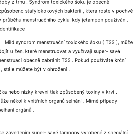
doby z trhu . Syndrom toxického šoku je obecně
způsobeno stafylokokových bakterií , která roste v pochvě
v průběhu menstruačního cyklu, kdy jetampon používán .
Identifikace
Mild syndrom menstruační toxického šoku ( TSS ), může
dojít u žen, které menstruovat a využívají super- savé
menstruaci obecně zabránit TSS . Pokud používáte krční
 stále můžete být v ohrožení .
čka nebo nízký krevní tlak způsobený toxiny v krvi .
může několik vnitřních orgánů selhání . Mírné případy
selhání orgánů .
se zavedením super- savé tampony vyrobené z speciální