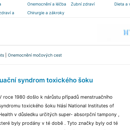
a
Onemocnění a léčba
Zubní zdraví
Dieta a 
zdraví a
Chirurgie a zákroky
ost
nts
|
Onemocnění močových cest
uační syndrom toxického šoku
V roce 1980 došlo k nárůstu případů menstruačního
syndromu toxického šoku hlásí National Institutes of
Health v důsledku určitých super- absorpční tampony ,
které byly prodány v té době . Tyto značky byly od té