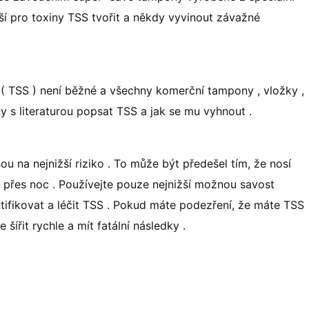
šší pro toxiny TSS tvořit a někdy vyvinout závažné
( TSS ) není běžné a všechny komerční tampony , vložky ,
y s literaturou popsat TSS a jak se mu vyhnout .
ou na nejnižší riziko . To může být předešel tím, že nosí
y přes noc . Používejte pouze nejnižší možnou savost
entifikovat a léčit TSS . Pokud máte podezření, že máte TSS
šířit rychle a mít fatální následky .