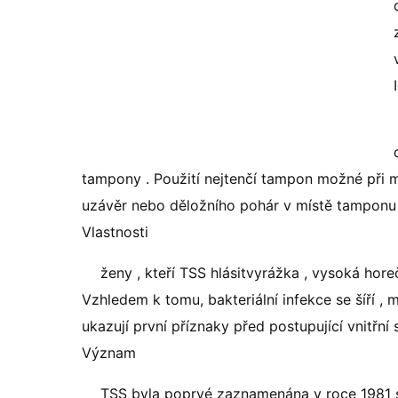
tampony . Použití nejtenčí tampon možné při 
uzávěr nebo děložního pohár v místě tamponu ,
Vlastnosti
ženy , kteří TSS hlásitvyrážka , vysoká hore
Vzhledem k tomu, bakteriální infekce se šíří , 
ukazují první příznaky před postupující vnitřní 
Význam
TSS byla poprvé zaznamenána v roce 1981 