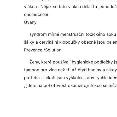
vlákna . Nějak se tato vlákna dělal to jednodu
onemocnění .
Úvahy
syndrom mírné menstruační toxického šoku 
šálky a cervikální kloboučky obecně jsou balen
Prevence /Solution
Ženy, které používají hygienické podložky js
tampon pro více než tři až čtyři hodiny a nikd
potřeba . Lékaři jsou vyškoleni, aby rychle id
, jděte na pohotovost okamžitě,infekce se může 