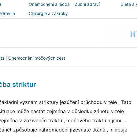
a
Onemocnění a léčba
Zubní zdraví
Dieta a 
zdraví a
Chirurgie a zákroky
ost
nts
|
Onemocnění močových cest
čba striktur
Základní význam striktury jezúžení průchodu v těle . Tato
situace může nastat zejména v důsledku zánětu v těle ,
zejména v zažívacím traktu , močového traktu a jícnu .
Zánět způsobuje nahromadění jizevnaté tkáně , inhibuje