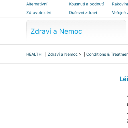
Alternativní
Kousnutí a bodnutí
Rakovin
medicína
Zdravotnictví
Duševní zdraví
Veřejné 
bezpečn
Zdraví a Nemoc
HEALTH
| |
Zdraví a Nemoc
> |
Conditions & Treatme
Lé