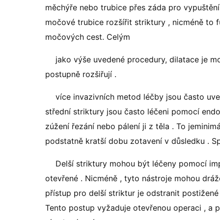
měchýře nebo trubice přes záda pro vypuštění
močové trubice rozšířit striktury , nicméně to 
močových cest. Celým
jako výše uvedené procedury, dilatace je mo
postupně rozšiřují .
více invazivních metod léčby jsou často uved
střední striktury jsou často léčeni pomocí end
zúžení řezání nebo pálení ji z těla . To jemini
podstatně kratší dobu zotavení v důsledku . S
Delší striktury mohou být léčeny pomocí imp
otevřené . Nicméně , tyto nástroje mohou drá
přístup pro delší striktur je odstranit postiže
Tento postup vyžaduje otevřenou operaci , a p