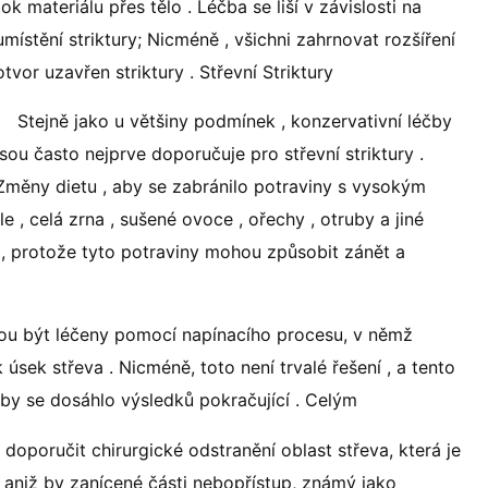
tok materiálu přes tělo . Léčba se liší v závislosti na
umístění striktury; Nicméně , všichni zahrnovat rozšíření
otvor uzavřen striktury . Střevní Striktury
Stejně jako u většiny podmínek , konzervativní léčby
jsou často nejprve doporučuje pro střevní striktury .
Změny dietu , aby se zabránilo potraviny s vysokým
e , celá zrna , sušené ovoce , ořechy , otruby a jiné
 , protože tyto potraviny mohou způsobit zánět a
ou být léčeny pomocí napínacího procesu, v němž
úsek střeva . Nicméně, toto není trvalé řešení , a tento
aby se dosáhlo výsledků pokračující . Celým
doporučit chirurgické odstranění oblast střeva, která je
, aniž by zanícené části nebopřístup, známý jako