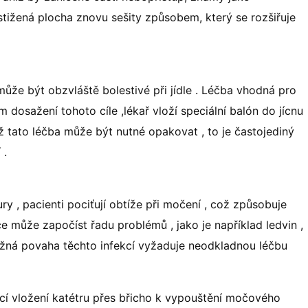
ostižená plocha znovu sešity způsobem, který se rozšiřuje
 může být obzvláště bolestivé při jídle . Léčba vhodná pro
em dosažení tohoto cíle ,lékař vloží speciální balón do jícnu
dyž tato léčba může být nutné opakovat , to je častojediný
 .
y , pacienti pociťují obtíže při močení , což způsobuje
může započíst řadu problémů , jako je například ledvin ,
žná povaha těchto infekcí vyžaduje neodkladnou léčbu
í vložení katétru přes břicho k vypouštění močového