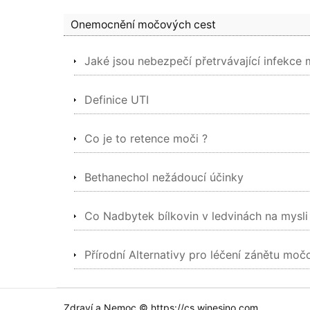
Onemocnění močových cest
Jaké jsou nebezpečí přetrvávající infekc
Definice UTI
Co je to retence moči ?
Bethanechol nežádoucí účinky
Co Nadbytek bílkovin v ledvinách na mysli
Přírodní Alternativy pro léčení zánětu mo
Zdraví a Nemoc © https://cs.winesino.com