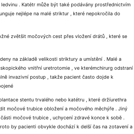
 ledvinu . Katétr může být také podávány prostřednictvím
funguje nejlépe na malé striktur , které nepokročila do
žné zvětšit močových cest přes vložení drátů , které se
eny na základě velikosti striktury a umístění . Malé a
oskopického vnitřní uretrotomie , ve kterémchirurg odstraní
málně invazivní postup , takže pacient často dojde k
pojené
lantace stentu trvalého nebo katétru , které držíurethra
ždit močové trubice obložení a močového měchýře . Jiný
né části močové trubice , uchycení zdravé konce k sobě .
roto by pacienti obvykle dochází k delší čas na zotavení a