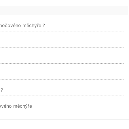
e močového měchýře ?
 ?
čového měchýře