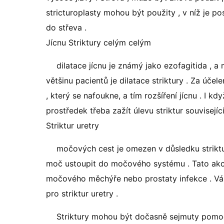
stricturoplasty mohou být použity , v níž je p
do střeva .
Jícnu Striktury celým celým
dilatace jícnu je známý jako ezofagitida , a
většinu pacientů je dilatace striktury . Za účel
, který se nafoukne, a tím rozšíření jícnu . I k
prostředek třeba zažít úlevu striktur související
Striktur uretry
močových cest je omezen v důsledku striktur
moč ustoupit do močového systému . Tato akce 
močového měchýře nebo prostaty infekce . Vá
pro striktur uretry .
Striktury mohou být dočasně sejmuty pomoc