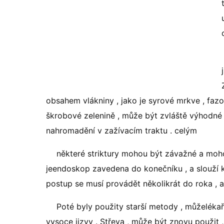
obsahem vlákniny , jako je syrové mrkve , fazol
škrobové zelenině , může být zvláště výhodné
nahromadění v zažívacím traktu . celým
některé striktury mohou být závažné a moh
jeendoskop zavedena do konečníku , a slouží k 
postup se musí provádět několikrát do roka , 
Poté byly použity starší metody , můželékař 
vysoce jizvy . Střeva , může být znovu použit 