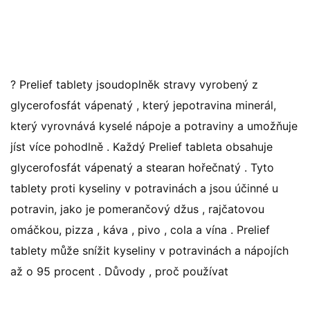
? Prelief tablety jsoudoplněk stravy vyrobený z
glycerofosfát vápenatý , který jepotravina minerál,
který vyrovnává kyselé nápoje a potraviny a umožňuje
jíst více pohodlně . Každý Prelief tableta obsahuje
glycerofosfát vápenatý a stearan hořečnatý . Tyto
tablety proti kyseliny v potravinách a jsou účinné u
potravin, jako je pomerančový džus , rajčatovou
omáčkou, pizza , káva , pivo , cola a vína . Prelief
tablety může snížit kyseliny v potravinách a nápojích
až o 95 procent . Důvody , proč používat