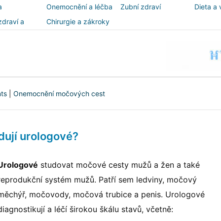
a
Onemocnění a léčba
Zubní zdraví
Dieta a 
zdraví a
Chirurgie a zákroky
ost
nts
|
Onemocnění močových cest
dují urologové?
Urologové
studovat močové cesty mužů a žen a také
reprodukční systém mužů. Patří sem ledviny, močový
měchýř, močovody, močová trubice a penis. Urologové
diagnostikují a léčí širokou škálu stavů, včetně: