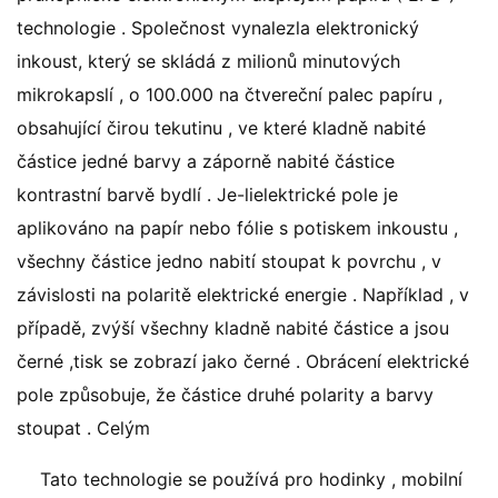
technologie . Společnost vynalezla elektronický
inkoust, který se skládá z milionů minutových
mikrokapslí , o 100.000 na čtvereční palec papíru ,
obsahující čirou tekutinu , ve které kladně nabité
částice jedné barvy a záporně nabité částice
kontrastní barvě bydlí . Je-lielektrické pole je
aplikováno na papír nebo fólie s potiskem inkoustu ,
všechny částice jedno nabití stoupat k povrchu , v
závislosti na polaritě elektrické energie . Například , v
případě, zvýší všechny kladně nabité částice a jsou
černé ,tisk se zobrazí jako černé . Obrácení elektrické
pole způsobuje, že částice druhé polarity a barvy
stoupat . Celým
Tato technologie se používá pro hodinky , mobilní