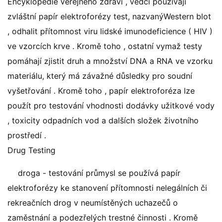
Encyklopedie veřejného zdraví , vědci používají
zvláštní papír elektroforézy test, nazvanýWestern blot
, odhalit přítomnost viru lidské imunodeficience ( HIV )
ve vzorcích krve . Kromě toho , ostatní vymaž testy
pomáhají zjistit druh a množství DNA a RNA ve vzorku
materiálu, který má závažné důsledky pro soudní
vyšetřování . Kromě toho , papír elektroforéza lze
použít pro testování vhodnosti dodávky užitkové vody
, toxicity odpadních vod a dalších složek životního
prostředí .
Drug Testing
droga - testování průmysl se používá papír
elektroforézy ke stanovení přítomnosti nelegálních či
rekreačních drog v neumístěných uchazečů o
zaměstnání a podezřelých trestné činnosti . Kromě