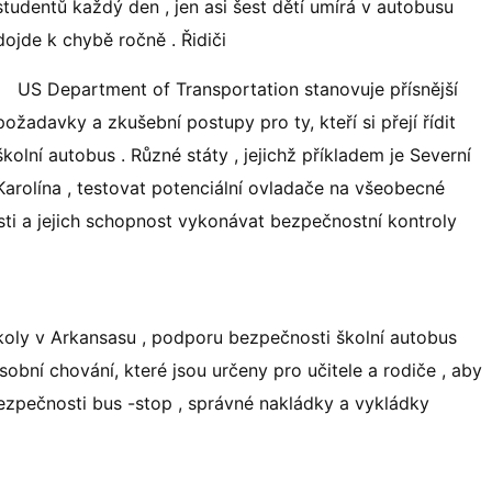
studentů každý den , jen asi šest dětí umírá v autobusu
dojde k chybě ročně . Řidiči
US Department of Transportation stanovuje přísnější
požadavky a zkušební postupy pro ty, kteří si přejí řídit
školní autobus . Různé státy , jejichž příkladem je Severní
Karolína , testovat potenciální ovladače na všeobecné
osti a jejich schopnost vykonávat bezpečnostní kontroly
 školy v Arkansasu , podporu bezpečnosti školní autobus
bní chování, které jsou určeny pro učitele a rodiče , aby
bezpečnosti bus -stop , správné nakládky a vykládky