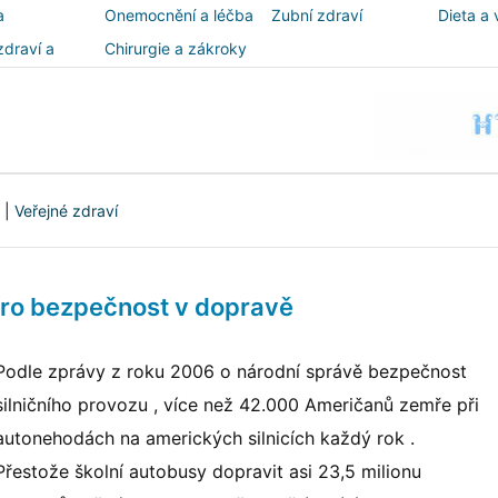
a
Onemocnění a léčba
Zubní zdraví
Dieta a 
zdraví a
Chirurgie a zákroky
ost
|
Veřejné zdraví
pro bezpečnost v dopravě
Podle zprávy z roku 2006 o národní správě bezpečnost
silničního provozu , více než 42.000 Američanů zemře při
autonehodách na amerických silnicích každý rok .
Přestože školní autobusy dopravit asi 23,5 milionu