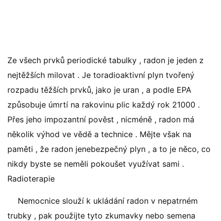
Ze všech prvků periodické tabulky , radon je jeden z
nejtěžších milovat . Je toradioaktivní plyn tvořený
rozpadu těžších prvků, jako je uran , a podle EPA
způsobuje úmrtí na rakovinu plic každý rok 21000 .
Přes jeho impozantní pověst , nicméně , radon má
několik výhod ve vědě a technice . Mějte však na
paměti , že radon jenebezpečný plyn , a to je něco, co
nikdy byste se neměli pokoušet využívat sami .
Radioterapie
Nemocnice slouží k ukládání radon v nepatrném
trubky , pak použijte tyto zkumavky nebo semena