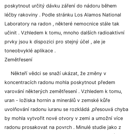
poskytnout určitý dávku záření do nádoru během
léčby rakoviny . Podle stránku Los Alamos National
Laboratory na radon , některé nemocnice stále tak
učinit . Vzhledem k tomu, mnoho dalších radioaktivní
prvky jsou k dispozici pro stejný účel , ale je
toneobvyklé aplikace .
Zemětřesení
Někteří vědci se snaží ukázat, že změny v
koncentracích radonu mohla poskytnout předem
varování některých zemětřesení . Vzhledem k tomu,
uran - ložiska hornin a minerálů v zemské kůře
uvolňování radonu iuranu se rozkládá ,přesouvá chyba
by mohla vytvořit nové otvory v zemi a umožní více
radonu prosakovat na povrch . Minulé studie jako z