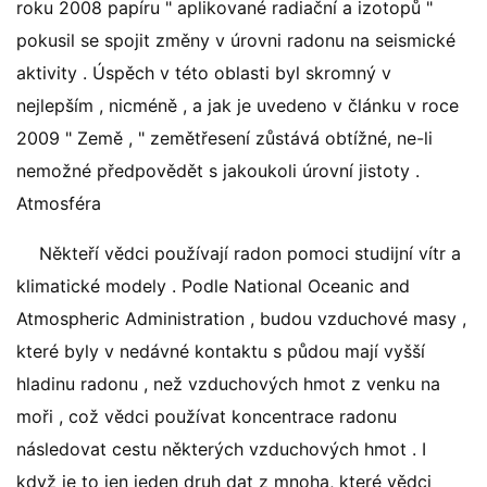
roku 2008 papíru " aplikované radiační a izotopů "
pokusil se spojit změny v úrovni radonu na seismické
aktivity . Úspěch v této oblasti byl skromný v
nejlepším , nicméně , a jak je uvedeno v článku v roce
2009 " Země , " zemětřesení zůstává obtížné, ne-li
nemožné předpovědět s jakoukoli úrovní jistoty .
Atmosféra
Někteří vědci používají radon pomoci studijní vítr a
klimatické modely . Podle National Oceanic and
Atmospheric Administration , budou vzduchové masy ,
které byly v nedávné kontaktu s půdou mají vyšší
hladinu radonu , než vzduchových hmot z venku na
moři , což vědci používat koncentrace radonu
následovat cestu některých vzduchových hmot . I
když je to jen jeden druh dat z mnoha, které vědci