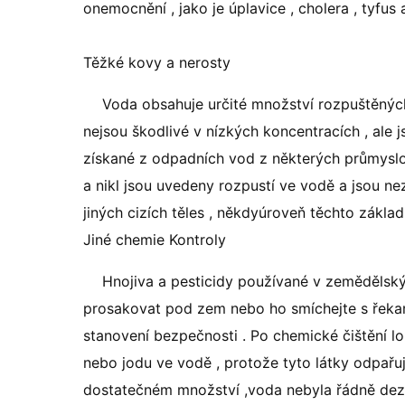
onemocnění , jako je úplavice , cholera , tyfus 
Těžké kovy a nerosty
Voda obsahuje určité množství rozpuštěných 
nejsou škodlivé v nízkých koncentracích , ale
získané z odpadních vod z některých průmyslový
a nikl jsou uvedeny rozpustí ve vodě a jsou nez
jiných cizích těles , někdyúroveň těchto zákla
Jiné chemie Kontroly
Hnojiva a pesticidy používané v zemědělský
prosakovat pod zem nebo ho smíchejte s řekami
stanovení bezpečnosti . Po chemické čištění lok
nebo jodu ve vodě , protože tyto látky odpařu
dostatečném množství ,voda nebyla řádně dezi