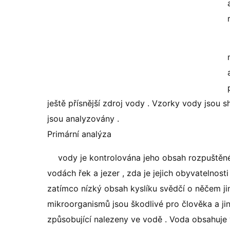
ještě přísnější zdroj vody . Vzorky vody jsou
jsou analyzovány .
Primární analýza
vody je kontrolována jeho obsah rozpuštěnéh
vodách řek a jezer , zda je jejich obyvatelnos
zatímco nízký obsah kyslíku svědčí o něčem ji
mikroorganismů jsou škodlivé pro člověka a jin
způsobující nalezeny ve vodě . Voda obsahuje