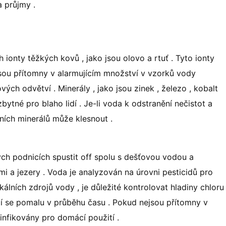
a průjmy .
ionty těžkých kovů , jako jsou olovo a rtuť . Tyto ionty
 jsou přítomny v alarmujícím množství v vzorků vody
ch odvětví . Minerály , jako jsou zinek , železo , kobalt
bytné pro blaho lidí . Je-li voda k odstranění nečistot a
dních minerálů může klesnout .
ch podnicích spustit off spolu s dešťovou vodou a
 a jezery . Voda je analyzován na úrovni pesticidů pro
álních zdrojů vody , je důležité kontrolovat hladiny chloru
jí se pomalu v průběhu času . Pokud nejsou přítomny v
nfikovány pro domácí použití .