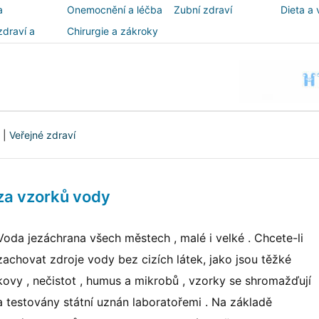
a
Onemocnění a léčba
Zubní zdraví
Dieta a 
zdraví a
Chirurgie a zákroky
ost
|
Veřejné zdraví
za vzorků vody
Voda jezáchrana všech městech , malé i velké . Chcete-li
zachovat zdroje vody bez cizích látek, jako jsou těžké
kovy , nečistot , humus a mikrobů , vzorky se shromažďují
a testovány státní uznán laboratořemi . Na základě