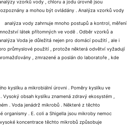
analýzy vzorků vody , chloru a jodu úrovně jsou
rozpoznány a mohou být ovládány . Analýza vzorků vody
analýza vody zahrnuje mnoho postupů a kontrol, měření
množství látek přítomných ve vodě . Odběr vzorků a
analýza Voda je důležitá nejen pro domácí použití , ale i
pro průmyslové použití , protože některá odvětví vyžadují
 shromažďovány , zmrazené a poslán do laboratoře , kde
o kyslíku a mikrobiální úrovni . Poměry kyslíku ve
ti . Vysoký obsah kyslíku znamená zdravý ekosystém ,
ném . Voda jenádrž mikrobů . Některé z těchto
é organismy . E. coli a Shigella jsou mikroby nemoc
 vysoké koncentrace těchto mikrobů způsobuje