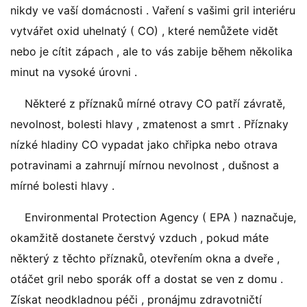
nikdy ve vaší domácnosti . Vaření s vašimi gril interiéru
vytvářet oxid uhelnatý ( CO) , které nemůžete vidět
nebo je cítit zápach , ale to vás zabije během několika
minut na vysoké úrovni .
Některé z příznaků mírné otravy CO patří závratě,
nevolnost, bolesti hlavy , zmatenost a smrt . Příznaky
nízké hladiny CO vypadat jako chřipka nebo otrava
potravinami a zahrnují mírnou nevolnost , dušnost a
mírné bolesti hlavy .
Environmental Protection Agency ( EPA ) naznačuje,
okamžitě dostanete čerstvý vzduch , pokud máte
některý z těchto příznaků, otevřením okna a dveře ,
otáčet gril nebo sporák off a dostat se ven z domu .
Získat neodkladnou péči , pronájmu zdravotničtí