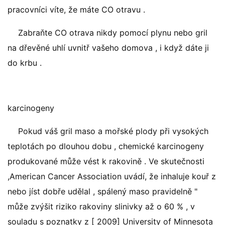
pracovníci víte, že máte CO otravu .
Zabraňte CO otrava nikdy pomocí plynu nebo gril
na dřevěné uhlí uvnitř vašeho domova , i když dáte ji
do krbu .
karcinogeny
Pokud váš gril maso a mořské plody při vysokých
teplotách po dlouhou dobu , chemické karcinogeny
produkované může vést k rakovině . Ve skutečnosti
,American Cancer Association uvádí, že inhaluje kouř z
nebo jíst dobře udělal , spálený maso pravidelně "
může zvýšit riziko rakoviny slinivky až o 60 % , v
souladu s poznatky z [ 2009] University of Minnesota