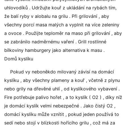
uhlovodíků . Udržujte kouř z ukládání na rybách tím,
že balí ryby v alobalu na grilu . Při grilování , aby
všechny porcí masa malých a vyplnit na více zeleniny
a ovoce . Použijte teploměr na maso při grilování , aby
se zabránilo nadměrnému vaření . Grill rostlinné
bílkoviny hamburgery jako alternativa k masu .
Domů kyslíku
Pokud vy neboněkdo milovaný závisí na domácí
kyslíku , aby všechny plameny a kouř , včetně z plynu
nebo grily na dřevěné uhlí , od kyslíkového vybavení .
Fire potřebuje palivo hořet , a to kyslík ( O2 ) , díky níž
je domácí kyslík velmi nebezpečné . Jako čistý O2 ,
domácí kyslíku může vznítit , pokud jeden používá to
sedí nebo stojí v blízkosti hořícího grilu , což má za