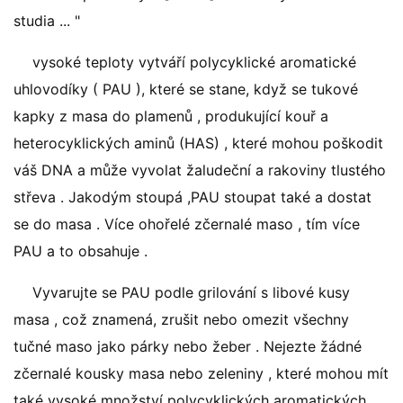
studia ... "
vysoké teploty vytváří polycyklické aromatické
uhlovodíky ( PAU ), které se stane, když se tukové
kapky z masa do plamenů , produkující kouř a
heterocyklických aminů (HAS) , které mohou poškodit
váš DNA a může vyvolat žaludeční a rakoviny tlustého
střeva . Jakodým stoupá ,PAU stoupat také a dostat
se do masa . Více ohořelé zčernalé maso , tím více
PAU a to obsahuje .
Vyvarujte se PAU podle grilování s libové kusy
masa , což znamená, zrušit nebo omezit všechny
tučné maso jako párky nebo žeber . Nejezte žádné
zčernalé kousky masa nebo zeleniny , které mohou mít
také vysoké množství polycyklických aromatických