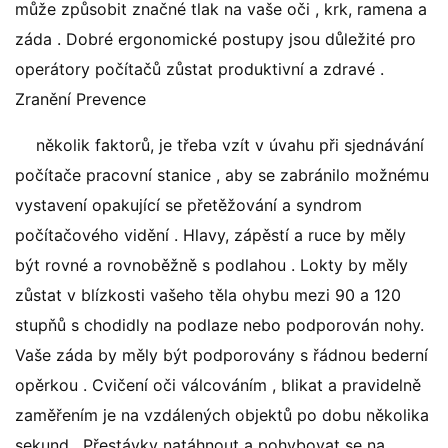
může způsobit značné tlak na vaše oči , krk, ramena a
záda . Dobré ergonomické postupy jsou důležité pro
operátory počítačů zůstat produktivní a zdravé .
Zranění Prevence
několik faktorů, je třeba vzít v úvahu při sjednávání
počítače pracovní stanice , aby se zabránilo možnému
vystavení opakující se přetěžování a syndrom
počítačového vidění . Hlavy, zápěstí a ruce by měly
být rovné a rovnoběžně s podlahou . Lokty by měly
zůstat v blízkosti vašeho těla ohybu mezi 90 a 120
stupňů s chodidly na podlaze nebo podporován nohy.
Vaše záda by měly být podporovány s řádnou bederní
opěrkou . Cvičení oči válcováním , blikat a pravidelně
zaměřením je na vzdálených objektů po dobu několika
sekund . Přestávky natáhnout a pohybovat se na