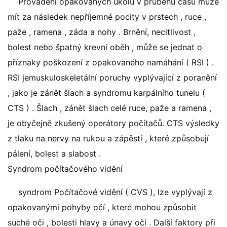
Provádění opakovaných úkolů v průběhu času může
mít za následek nepříjemné pocity v prstech , ruce ,
paže , ramena , záda a nohy . Brnění, necitlivost ,
bolest nebo špatný krevní oběh , může se jednat o
příznaky poškození z opakovaného namáhání ( RSI ) .
RSI jemuskuloskeletální poruchy vyplývající z poranění
, jako je zánět šlach a syndromu karpálního tunelu (
CTS ) . Šlach , zánět šlach celé ruce, paže a ramena ,
je obyčejně zkušený operátory počítačů. CTS výsledky
z tlaku na nervy na rukou a zápěstí , které způsobují
pálení, bolest a slabost .
Syndrom počítačového vidění
syndrom Počítačové vidění ( CVS ), lze vyplývají z
opakovanými pohyby očí , které mohou způsobit
suché oči , bolesti hlavy a únavy očí . Další faktory při