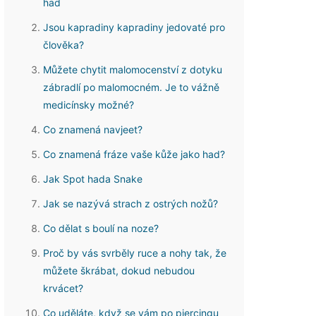
had
Jsou kapradiny kapradiny jedovaté pro
člověka?
Můžete chytit malomocenství z dotyku
zábradlí po malomocném. Je to vážně
medicínsky možné?
Co znamená navjeet?
Co znamená fráze vaše kůže jako had?
Jak Spot hada Snake
Jak se nazývá strach z ostrých nožů?
Co dělat s boulí na noze?
Proč by vás svrběly ruce a nohy tak, že
můžete škrábat, dokud nebudou
krvácet?
Co uděláte, když se vám po piercingu