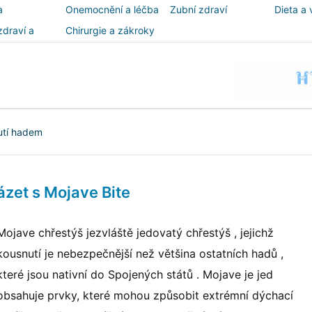
a
Onemocnění a léčba
Zubní zdraví
Dieta a 
zdraví a
Chirurgie a zákroky
ost
utí hadem
zet s Mojave Bite
Mojave chřestýš jezvláště jedovatý chřestýš , jejichž
kousnutí je nebezpečnější než většina ostatních hadů ,
které jsou nativní do Spojených států . Mojave je jed
obsahuje prvky, které mohou způsobit extrémní dýchací