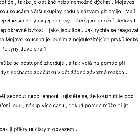
potíže , takže je obtížné nebo nemožné dýchat . Mojaves
jsou součástí větší skupiny hadů s názvem pit zmije . Mají
tepelné senzory na jejich nosy , které jim umožní sledovat
teplokrevné bytosti , jako jsou lidé . Jak rychle se reagovat
na Mojave kousnutí je jedním z nejdůležitějších prvků léčby
. Pokyny dovolená 1
í může se postupně zhoršuje , a tak volá na pomoc při
 když nechcete zpočátku vidět žádné závažné reakce .
ěť sednout nebo lehnout , ujistěte se, že kousnutí je pod
ření jedu , nákup více času , dokud pomoc může přijít .
ak ji přikryjte čistým obvazem .