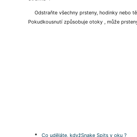
Odstraňte všechny prsteny, hodinky nebo tě
Pokudkousnutí způsobuje otoky , může prsteny a
*
Co uděláte, kdyžSnake Spits v oku ?