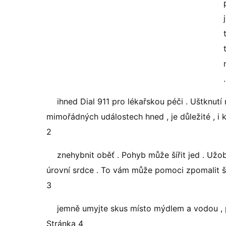
ihned Dial 911 pro lékařskou péči . Uštknut
mimořádných událostech hned , je důležité , i
2
znehybnit oběť . Pohyb může šířit jed . Užob
úrovní srdce . To vám může pomoci zpomalit ší
3
jemně umyjte skus místo mýdlem a vodou , p
Stránka 4