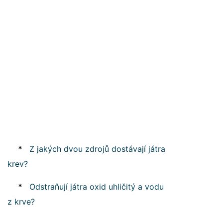
*
Z jakých dvou zdrojů dostávají játra
krev?
*
Odstraňují játra oxid uhličitý a vodu
z krve?