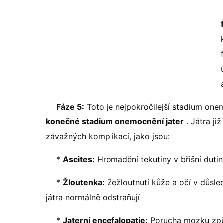
Fáze 5:
Toto je nejpokročilejší stadium one
konečné stadium onemocnění jater
. Játra ji
závažných komplikací, jako jsou:
*
Ascites:
Hromadění tekutiny v břišní duti
*
Žloutenka:
Zežloutnutí kůže a očí v důsle
játra normálně odstraňují
*
Jaterní encefalopatie:
Porucha mozku způs