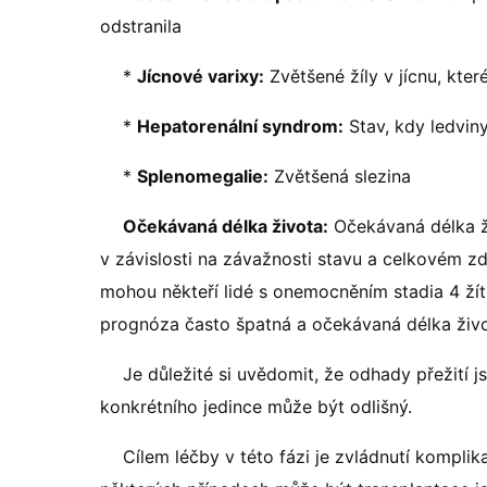
odstranila
*
Jícnové varixy:
Zvětšené žíly v jícnu, kte
*
Hepatorenální syndrom:
Stav, kdy ledviny
*
Splenomegalie:
Zvětšená slezina
Očekávaná délka života:
Očekávaná délka ži
v závislosti na závažnosti stavu a celkovém zd
mohou někteří lidé s onemocněním stadia 4 žít
prognóza často špatná a očekávaná délka živo
Je důležité si uvědomit, že odhady přežití 
konkrétního jedince může být odlišný.
Cílem léčby v této fázi je zvládnutí komplika