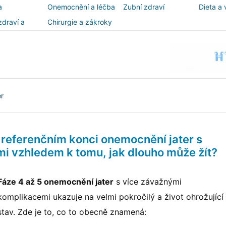
a
Onemocnění a léčba
Zubní zdraví
Dieta a 
zdraví a
Chirurgie a zákroky
ost
er
referenčním konci onemocnění jater s
 vzhledem k tomu, jak dlouho může žít?
Fáze 4 až 5 onemocnění jater
s více závažnými
komplikacemi ukazuje na velmi pokročilý a život ohrožující
stav. Zde je to, co to obecně znamená: