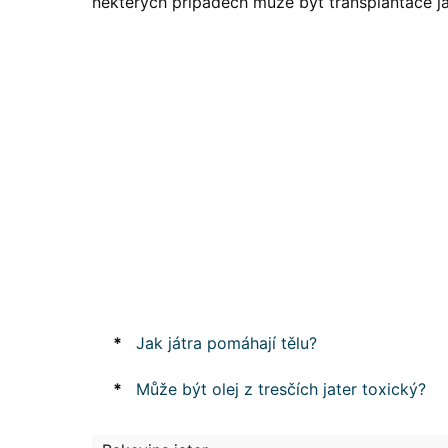
některých případech může být transplantace jat
*
Jak játra pomáhají tělu?
*
Může být olej z tresčích jater toxický?