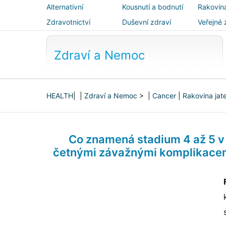
Alternativní
Kousnutí a bodnutí
Rakovin
medicína
Zdravotnictví
Duševní zdraví
Veřejné 
bezpečn
Zdraví a Nemoc
HEALTH
| |
Zdraví a Nemoc
> |
Cancer
|
Rakovina jat
Co znamená stadium 4 až 5 v 
četnými závažnými komplikacemi