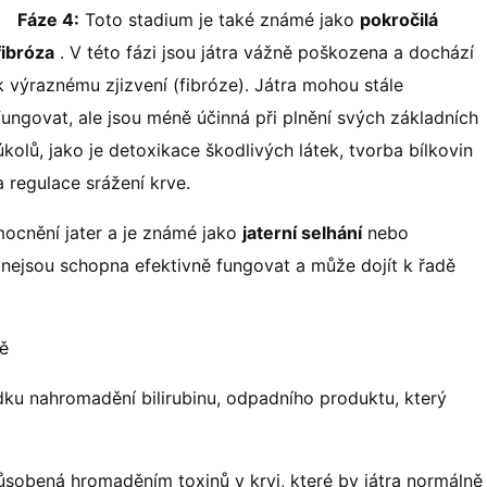
Fáze 4:
Toto stadium je také známé jako
pokročilá
fibróza
. V této fázi jsou játra vážně poškozena a dochází
k výraznému zjizvení (fibróze). Játra mohou stále
fungovat, ale jsou méně účinná při plnění svých základních
úkolů, jako je detoxikace škodlivých látek, tvorba bílkovin
a regulace srážení krve.
mocnění jater a je známé jako
jaterní selhání
nebo
ž nejsou schopna efektivně fungovat a může dojít k řadě
ně
dku nahromadění bilirubinu, odpadního produktu, který
obená hromaděním toxinů v krvi, které by játra normálně