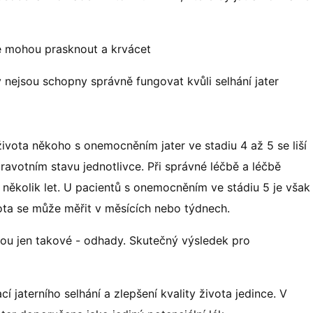
ré mohou prasknout a krvácet
 nejsou schopny správně fungovat kvůli selhání jater
vota někoho s onemocněním jater ve stadiu 4 až 5 se liší
ravotním stavu jednotlivce. Při správné léčbě a léčbě
 několik let. U pacientů s onemocněním ve stádiu 5 je však
ta se může měřit v měsících nebo týdnech.
jsou jen takové - odhady. Skutečný výsledek pro
cí jaterního selhání a zlepšení kvality života jedince. V