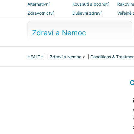
Alternativní
Kousnutí a bodnutí
Rakovin
medicína
Zdravotnictví
Duševní zdraví
Veřejné 
bezpečn
Zdraví a Nemoc
HEALTH
| |
Zdraví a Nemoc
> |
Conditions & Treatme
C