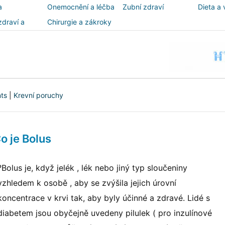
a
Onemocnění a léčba
Zubní zdraví
Dieta a 
zdraví a
Chirurgie a zákroky
ost
nts
|
Krevní poruchy
o je Bolus
?Bolus je, když jelék , lék nebo jiný typ sloučeniny
vzhledem k osobě , aby se zvýšila jejich úrovní
koncentrace v krvi tak, aby byly účinné a zdravé. Lidé s
diabetem jsou obyčejně uvedeny pilulek ( pro inzulínové