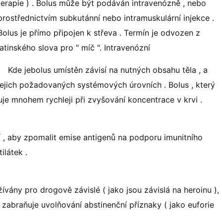
terapie ) . Bolus může být podáván intravenózně , nebo
prostřednictvím subkutánní nebo intramuskulární injekce .
Bolus je přímo připojen k střeva . Termín je odvozen z
latinského slova pro " míč ". Intravenózní
Kde jebolus umístěn závisí na nutných obsahu těla , a
jejich požadovaných systémových úrovních . Bolus , který
uje mnohem rychleji při zvyšování koncentrace v krvi .
í , aby zpomalit emise antigenů na podporu imunitního
ilátek .
ívány pro drogově závislé ( jako jsou závislá na heroinu ),
abraňuje uvolňování abstinenční příznaky ( jako euforie