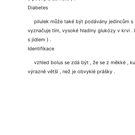
Diabetes
pilulek může také být podávány jedincům s 
vyznačuje tím, vysoké hladiny glukózy v krvi .
s jídlem ) .
Identifikace
vzhled bolus se zdá být , že se z měkké , kul
výrazně větší , než je obvyklé prášky .