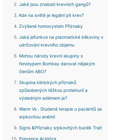
Jaké jsou znalosti krevních gangů?
Kde na světě je legální pít krev?
Zvýšené homocystein Příznaky
Jaká jefunkce na plazmatické bílkoviny v
udržování krevního objemu
Mohou národy krevní skupiny s
fenotypem Bombay darovat nějakým
členům ABO?
Skupina klinických příznaků
způsobených těžkou proteinurií a
výsledným edémem je?
Warm Vs . Studená terapie u pacientů se
srpkovitou anémií
Signs &Příznaky srpkovitých buněk Trait
Prevence Acidóza