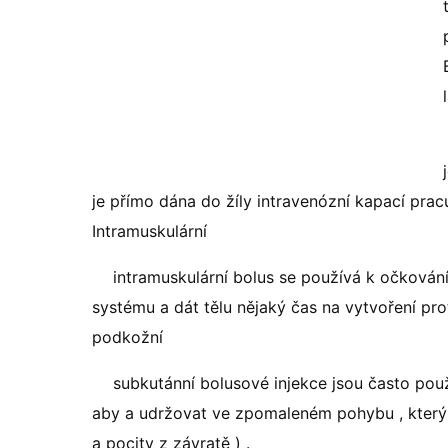
je přímo dána do žíly intravenózní kapací prac
Intramuskulární
intramuskulární bolus se používá k očkován
systému a dát tělu nějaký čas na vytvoření prot
podkožní
subkutánní bolusové injekce jsou často použ
aby a udržovat ve zpomaleném pohybu , který z
a pocity z závratě ) .