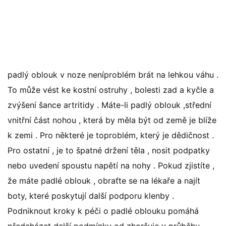
padlý oblouk v noze neníproblém brát na lehkou váhu .
To může vést ke kostní ostruhy , bolesti zad a kyčle a
zvýšení šance artritidy . Máte-li padlý oblouk ,střední
vnitřní část nohou , která by měla být od země je blíže
k zemi . Pro některé je toproblém, který je dědičnost .
Pro ostatní , je to špatné držení těla , nosit podpatky
nebo uvedení spoustu napětí na nohy . Pokud zjistíte ,
že máte padlé oblouk , obraťte se na lékaře a najít
boty, které poskytují další podporu klenby .
Podniknout kroky k péči o padlé oblouku pomáhá