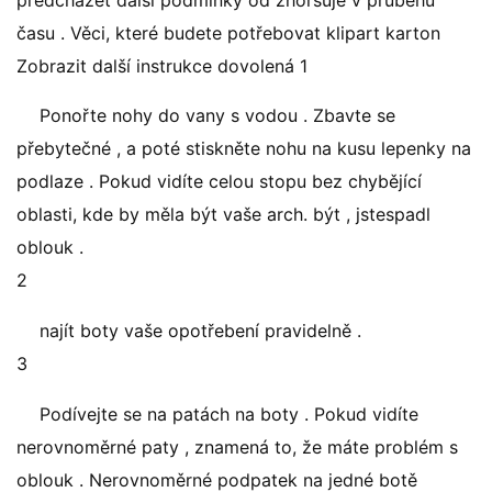
předcházet další podmínky od zhoršuje v průběhu
času . Věci, které budete potřebovat klipart karton
Zobrazit další instrukce dovolená 1
Ponořte nohy do vany s vodou . Zbavte se
přebytečné , a poté stiskněte nohu na kusu lepenky na
podlaze . Pokud vidíte celou stopu bez chybějící
oblasti, kde by měla být vaše arch. být , jstespadl
oblouk .
2
najít boty vaše opotřebení pravidelně .
3
Podívejte se na patách na boty . Pokud vidíte
nerovnoměrné paty , znamená to, že máte problém s
oblouk . Nerovnoměrné podpatek na jedné botě