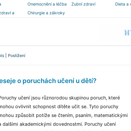
a
Onemocnění a léčba
Zubní zdraví
Dieta a 
zdraví a
Chirurgie a zákroky
ost
nts
|
Postižení
eseje o poruchách učení u dětí?
Poruchy učení jsou různorodou skupinou poruch, které
mohou ovlivnit schopnost dítěte učit se. Tyto poruchy
mohou způsobit potíže se čtením, psaním, matematickými
a dalšími akademickými dovednostmi. Poruchy učení