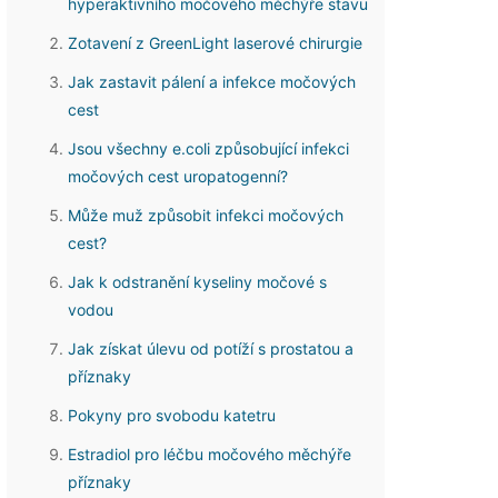
hyperaktivního močového měchýře stavu
Zotavení z GreenLight laserové chirurgie
Jak zastavit pálení a infekce močových
cest
Jsou všechny e.coli způsobující infekci
močových cest uropatogenní?
Může muž způsobit infekci močových
cest?
Jak k odstranění kyseliny močové s
vodou
Jak získat úlevu od potíží s prostatou a
příznaky
Pokyny pro svobodu katetru
Estradiol pro léčbu močového měchýře
příznaky