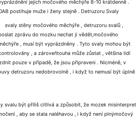
vyprázdnění jejich močového měchýře 8-10 krátdenně .
OAB postihuje muže i ženy stejně . Detruzoru Svaly
svaly stěny močového měchýře , detruzoru svalů ,
poslat zprávu do mozku nechat ji vědět,močového
měchýře , musí být vyprázdněny . Tyto svaly mohou být
kontrolovány , a zároveňtouha může zůstat , většina lidí
nit pouze v případě, že jsou připraveni . Nicméně, v
vy detruzoru nedobrovolně , i když to nemusí být úplně
vy svalu být příliš citlivá a způsobit, že mozek misinterpret
močení , aby se stala naléhavou , i když není plnýmočový