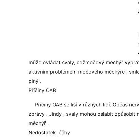
může ovládat svaly, cožmočový měchýř vyprázd
aktivním problémem močového měchýře , smlou
plný .
Příčiny OAB
Příčiny OAB se liší v různých lidí. Občas ner
zprávy . Jindy , svaly mohou oslabit způsobit 
měchýř .
Nedostatek léčby