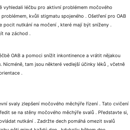
ečně vyhledali léčbu pro aktivní problémem močového
 s problémem, kvůli stigmatu spojeného . Ošetření pro OAB
 pocit nutkání na močení , které mají být sníženy .
ít na záchod .
éčbě OAB a pomoci snížit inkontinence a vrátit nějakou
Nicméně, tam jsou některé vedlejší účinky léků , včetně
rientace .
evní svaly zlepšení močového měchýře řízení . Tato cvičení
ředit se na stěny močového měchýře svalů . Představte si,
 ovládat nutkání . Zadržte dech pomáhá omezit svalů
dobu pěti minut každý den , kdykoliv během dne .