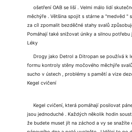
ošetření OAB se liší . Velmi málo lidí skut
měchýře . Většina spojit s stárne a "medvěd "
za cíl zpomalit bezděčné stahy svalů způsobuje
Pomáhají také snižovat úniky a silnou potřebu j
Léky
Drogy jako Detrol a Ditropan se používá k l
formu kontroly stěny močového měchýře svalů. 
sucho v ústech , problémy s pamětí a vize dezo
Kegel cvičení
Kegel cvičení, která pomáhají posilovat pán
jsou jednoduché . Každých několik hodin soust
že budete muset jít na záchod a vy se snažíte
pánevního dna a poté uvolněte . Udělej to po 