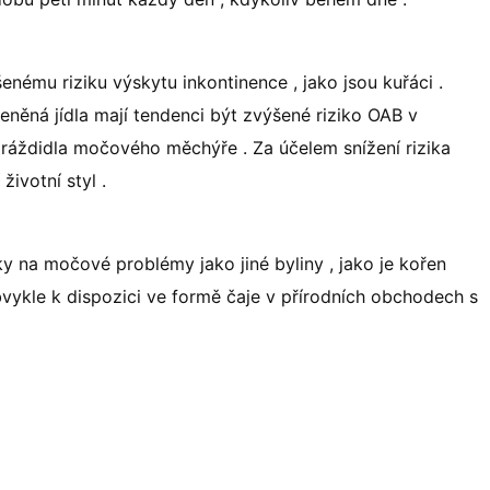
šenému riziku výskytu inkontinence , jako jsou kuřáci .
řeněná jídla mají tendenci být zvýšené riziko OAB v
dráždidla močového měchýře . Za účelem snížení rizika
životní styl .
ky na močové problémy jako jiné byliny , jako je kořen
bvykle k dispozici ve formě čaje v přírodních obchodech s