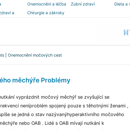
a
Onemocnění a léčba
Zubní zdraví
Dieta a 
zdraví a
Chirurgie a zákroky
ost
nts
|
Onemocnění močových cest
vého měchýře Problémy
nutkání vyprázdnit močový měchýř se zvyšující se
frekvencí neníproblém spojený pouze s těhotnými ženami ,
spíše se jedná o stav nazývanýhyperaktivního močového
měchýře nebo OAB . Lidé s OAB mívají nutkání k