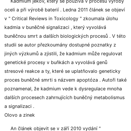
Kadmium jekov, který se používá v procesu výroby
oceli a při výrobě baterií . Ledna 2011 článek se objeví
v " Critical Reviews in Toxicology " zkoumala úlohu
kadmia v buněčné signalizaci , který vyvolává
buněčnou smrt a dalších biologických procesů . V této
studii se autor přezkoumány dostupné poznatky z
jiných výzkumů a zjistili, že kadmium může regulovat
genetické procesy v buňkách a vyvolává genů
stresové reakce a ty, které se uplatňovalo geneticky
proces buněčné smrti s názvem apoptóza . Autoři také
poznamenal, že kadmium vede k dysregulace mnoha
dalších procesech zahrnujících buněčný metabolismus
a signalizaci .
Olovo a zinek
An článek objevit se v září 2010 vydání "