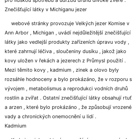
pro lidskou spotřebu a údržbu druhů divoké zvěře .
Znečišťující látky v Michiganu jezer
webové stránky provozuje Velkých jezer Komise v
Ann Arbor , Michigan , uvádí nejdůležitější znečišťující
látky jako vedlejší produkty zařízeních úpravu vody ,
které zahrnují léčiva , sloučeniny dusíku , jakož jako
kovy uložen v řekách a jezerech z Průmysl použití .
Mezi těmito kovy , kadmium , zinek a olovo byly
rozsáhle hodnoceny a bylo prokázáno, že v rozporu s
vývojem , metabolismus a reprodukci vodních druhů
rostlin a zvířat . Ostatní znečišťující látky obsahují rtuť
a arzen , které bylo prokázáno , že způsobují vrozené
vady a chronických onemocnění u lidí .
Kadmium