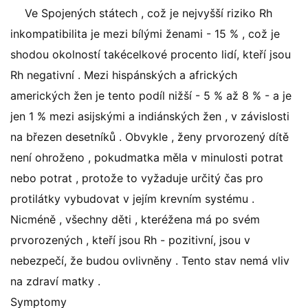
Ve Spojených státech , což je nejvyšší riziko Rh
inkompatibilita je mezi bílými ženami - 15 % , což je
shodou okolností takécelkové procento lidí, kteří jsou
Rh negativní . Mezi hispánských a afrických
amerických žen je tento podíl nižší - 5 % až 8 % - a je
jen 1 % mezi asijskými a indiánských žen , v závislosti
na březen desetníků . Obvykle , ženy prvorozený dítě
není ohroženo , pokudmatka měla v minulosti potrat
nebo potrat , protože to vyžaduje určitý čas pro
protilátky vybudovat v jejím krevním systému .
Nicméně , všechny děti , kteréžena má po svém
prvorozených , kteří jsou Rh - pozitivní, jsou v
nebezpečí, že budou ovlivněny . Tento stav nemá vliv
na zdraví matky .
Symptomy