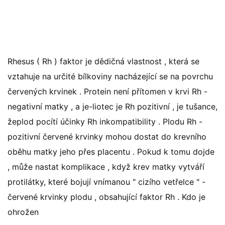
Rhesus ( Rh ) faktor je dědičná vlastnost , která se
vztahuje na určité bílkoviny nacházející se na povrchu
červených krvinek . Protein není přítomen v krvi Rh -
negativní matky , a je-liotec je Rh pozitivní , je tušance,
žeplod pocítí účinky Rh inkompatibility . Plodu Rh -
pozitivní červené krvinky mohou dostat do krevního
oběhu matky jeho přes placentu . Pokud k tomu dojde
, může nastat komplikace , když krev matky vytváří
protilátky, které bojují vnímanou " cizího vetřelce " -
červené krvinky plodu , obsahující faktor Rh . Kdo je
ohrožen