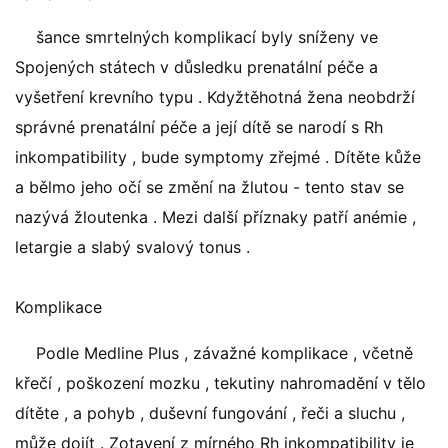
šance smrtelných komplikací byly sníženy ve
Spojených státech v důsledku prenatální péče a
vyšetření krevního typu . Kdyžtěhotná žena neobdrží
správné prenatální péče a její dítě se narodí s Rh
inkompatibility , bude symptomy zřejmé . Dítěte kůže
a bělmo jeho očí se změní na žlutou - tento stav se
nazývá žloutenka . Mezi další příznaky patří anémie ,
letargie a slabý svalový tonus .
Komplikace
Podle Medline Plus , závažné komplikace , včetně
křečí , poškození mozku , tekutiny nahromadění v tělo
dítěte , a pohyb , duševní fungování , řeči a sluchu ,
může dojít . Zotavení z mírného Rh inkompatibility je