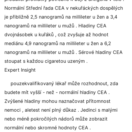
Normální Střední řada CEA v nekuřáckých dospělých
je přibližně 2,5 nanogramů na millileter u žen a 3,4
nanogramů na millileter u mužů . Hladiny CEA
dvojnásobek u kuřáků , což zvyšuje až hodnot
mediánu 4,9 nanogramů na millileter u žen a 6,2
nanogramů na millileter u mužů . Sérové ​​hladiny CEA
stoupat s každou cigaretou uzeným .
Expert Insight
pouzekvalifikovaný lékař může rozhodnout, zda
budete mít vyšší - než - normální hladiny CEA .
Zvýšené hladiny mohou naznačovat přítomnost
nemoci , aletest není plný důkaz . Jedinci s malými
nebo méně pokročilých nádorů může zobrazit
normální nebo skromné ​​hodnoty CEA .