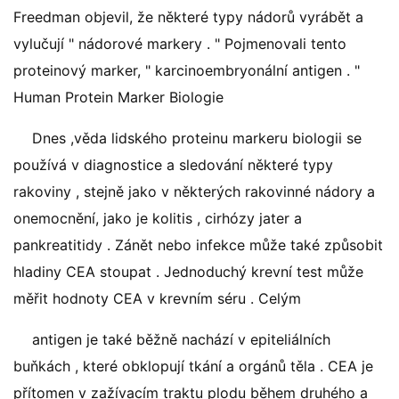
Freedman objevil, že některé typy nádorů vyrábět a
vylučují " nádorové markery . " Pojmenovali tento
proteinový marker, " karcinoembryonální antigen . "
Human Protein Marker Biologie
Dnes ,věda lidského proteinu markeru biologii se
používá v diagnostice a sledování některé typy
rakoviny , stejně jako v některých rakovinné nádory a
onemocnění, jako je kolitis , cirhózy jater a
pankreatitidy . Zánět nebo infekce může také způsobit
hladiny CEA stoupat . Jednoduchý krevní test může
měřit hodnoty CEA v krevním séru . Celým
antigen je také běžně nachází v epiteliálních
buňkách , které obklopují tkání a orgánů těla . CEA je
přítomen v zažívacím traktu plodu během druhého a