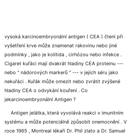
vysoká karcinoembryonální antigen ( CEA ) čtení při
vyšetření krve může znamenat rakovinu nebo jiné
podmínky , jako je kolitida , cirhózou nebo infekce .
Cigaret kuřáci mají dvakrát hladiny CEA proteinu ---
nebo " nádorových markerů " --- v jejich séru jako
nekuřáci . Kuřák může omezit nebo zvrátit zvýšené
hladiny CEA o odvykání kouření . Co
jekarcinoembryonální Antigen ?
Antigen jelátka, která vyvolává reakci v imunitním
systému a může potenciálně způsobit onemocnění . V
roce 1965 , Montreal lékaři Dr. Phil zlato a Dr. Samuel