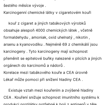
šestého měsíce vývoje .
Karcinogenní chemické látky v cigaretovém kouři
kouř z cigaret a jiných tabákových výrobků
obsahuje alespoň 4000 chemických látek , včetně
formaldehydu , amoniak, oxid uhelnatý , nikotin ,
arsenu a kyanovodíku . Nejméně 69 z chemikálií jsou
karcinogeny . Tyto karcinogeny mají schopnost
přeměnit se epitelové buňky nalezené v plicích a jiných
orgánech do karcinomů a nádorů .
Korelace mezi tabákového kouře a CEA úrovně
Lékař může pomoci při snížení hladiny CEA .
Existuje vztah mezi kouřením a zvýšené hladiny
CEA . Kouření snižuje schopnost imunitního systému k
produkci protilátky potřebné k boji z antigenů v těle .