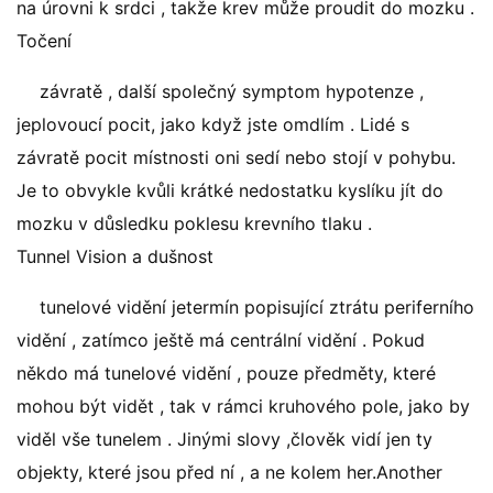
na úrovni k srdci , takže krev může proudit do mozku .
Točení
závratě , další společný symptom hypotenze ,
jeplovoucí pocit, jako když jste omdlím . Lidé s
závratě pocit místnosti oni sedí nebo stojí v pohybu.
Je to obvykle kvůli krátké nedostatku kyslíku jít do
mozku v důsledku poklesu krevního tlaku .
Tunnel Vision a dušnost
tunelové vidění jetermín popisující ztrátu periferního
vidění , zatímco ještě má centrální vidění . Pokud
někdo má tunelové vidění , pouze předměty, které
mohou být vidět , tak v rámci kruhového pole, jako by
viděl vše tunelem . Jinými slovy ,člověk vidí jen ty
objekty, které jsou před ní , a ne kolem her.Another