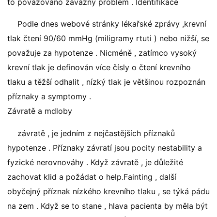
to považováno zavážný problém . Identifikace
Podle dnes webové stránky lékařské zprávy ,krevní
tlak čtení 90/60 mmHg (miligramy rtuti ) nebo nižší, se
považuje za hypotenze . Nicméně , zatímco vysoký
krevní tlak je definován více čísly o čtení krevního
tlaku a těžší odhalit , nízký tlak je většinou rozpoznán
příznaky a symptomy .
Závratě a mdloby
závratě , je jedním z nejčastějších příznaků
hypotenze . Příznaky závratí jsou pocity nestability a
fyzické nerovnováhy . Když závratě , je důležité
zachovat klid a požádat o help.Fainting , další
obyčejný příznak nízkého krevního tlaku , se týká pádu
na zem . Když se to stane , hlava pacienta by měla být