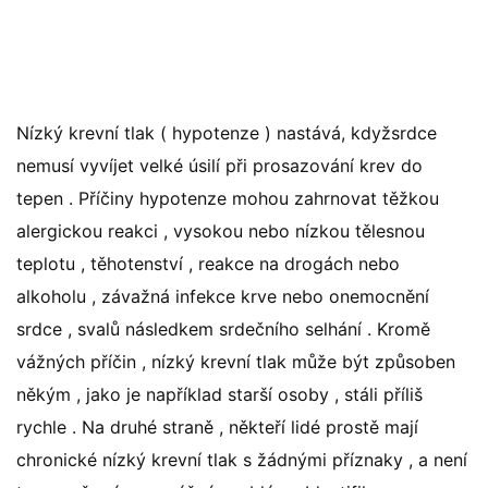
Nízký krevní tlak ( hypotenze ) nastává, kdyžsrdce
nemusí vyvíjet velké úsilí při prosazování krev do
tepen . Příčiny hypotenze mohou zahrnovat těžkou
alergickou reakci , vysokou nebo nízkou tělesnou
teplotu , těhotenství , reakce na drogách nebo
alkoholu , závažná infekce krve nebo onemocnění
srdce , svalů následkem srdečního selhání . Kromě
vážných příčin , nízký krevní tlak může být způsoben
někým , jako je například starší osoby , stáli příliš
rychle . Na druhé straně , někteří lidé prostě mají
chronické nízký krevní tlak s žádnými příznaky , a není