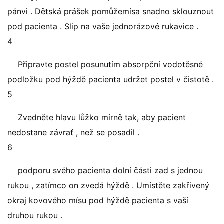
pánvi . Dětská prášek pomůžemísa snadno sklouznout
pod pacienta . Slip na vaše jednorázové rukavice .
4
Připravte postel posunutím absorpční vodotěsné
podložku pod hýždě pacienta udržet postel v čistotě .
5
Zvedněte hlavu lůžko mírně tak, aby pacient
nedostane závrať , než se posadil .
6
podporu svého pacienta dolní části zad s jednou
rukou , zatímco on zvedá hýždě . Umístěte zakřivený
okraj kovového mísu pod hýždě pacienta s vaší
druhou rukou .