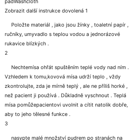
padWashcloth
Zobrazit další instrukce dovolená 1
Položte materiál , jako jsou žínky , toaletní papír ,
ručníky, umyvadlo s teplou vodou a jednorázové
rukavice blízkých .
2
Nechtemísa ohřát spuštěním teplé vody nad ním .
Vzhledem k tomu,kovová mísa udrží teplo , vždy
zkontrolujte, zda je mírně teplý , ale ne příliš horké ,
než pacient ji používá . Důkladně vyschnout . Teplá
mísa pomůžepacientovi uvolnit a cítit natolik dobře,
aby to jeho tělesné funkce .
3
nasypte malé množství pudrem po stranách na