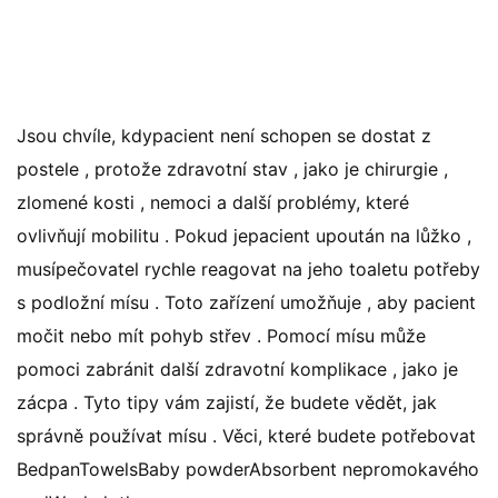
Jsou chvíle, kdypacient není schopen se dostat z
postele , protože zdravotní stav , jako je chirurgie ,
zlomené kosti , nemoci a další problémy, které
ovlivňují mobilitu . Pokud jepacient upoután na lůžko ,
musípečovatel rychle reagovat na jeho toaletu potřeby
s podložní mísu . Toto zařízení umožňuje , aby pacient
močit nebo mít pohyb střev . Pomocí mísu může
pomoci zabránit další zdravotní komplikace , jako je
zácpa . Tyto tipy vám zajistí, že budete vědět, jak
správně používat mísu . Věci, které budete potřebovat
BedpanTowelsBaby powderAbsorbent nepromokavého