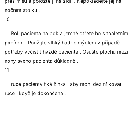
přes mísu a položte ji na židli . Nepokládejte jej na
nočním stolku .
10
Roll pacienta na bok a jemně otřete ho s toaletním
papírem . Použijte vlhký hadr s mýdlem v případě
potřeby vyčistit hýždě pacienta . Osušte plochu mezi
nohy svého pacienta důkladně .
11
ruce pacientvlhká žínka , aby mohl dezinfikovat
ruce , když je dokončena .