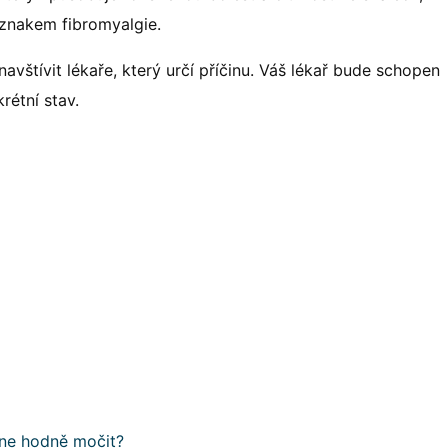
íznakem fibromyalgie.
navštívit lékaře, který určí příčinu. Váš lékař bude schopen
rétní stav.
čne hodně močit?