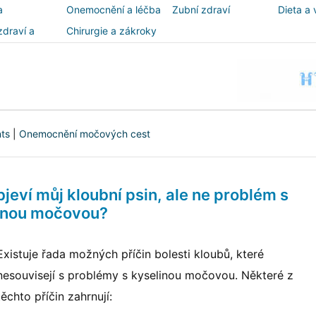
a
Onemocnění a léčba
Zubní zdraví
Dieta a 
zdraví a
Chirurgie a zákroky
ost
nts
|
Onemocnění močových cest
eví můj kloubní psin, ale ne problém s
inou močovou?
Existuje řada možných příčin bolesti kloubů, které
nesouvisejí s problémy s kyselinou močovou. Některé z
těchto příčin zahrnují: