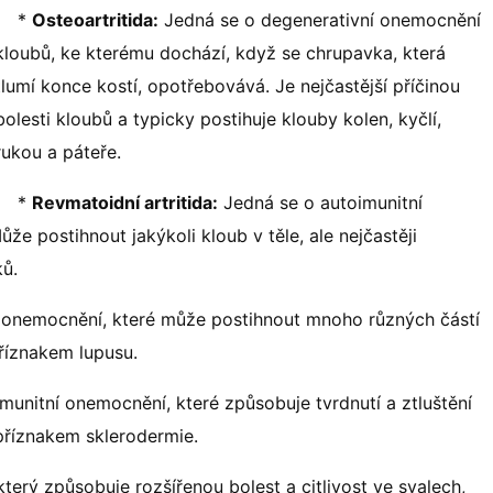
*
Osteoartritida:
Jedná se o degenerativní onemocnění
kloubů, ke kterému dochází, když se chrupavka, která
tlumí konce kostí, opotřebovává. Je nejčastější příčinou
bolesti kloubů a typicky postihuje klouby kolen, kyčlí,
rukou a páteře.
*
Revmatoidní artritida:
Jedná se o autoimunitní
e postihnout jakýkoli kloub v těle, ale nejčastěji
ků.
 onemocnění, které může postihnout mnoho různých částí
příznakem lupusu.
unitní onemocnění, které způsobuje tvrdnutí a ztluštění
 příznakem sklerodermie.
terý způsobuje rozšířenou bolest a citlivost ve svalech,