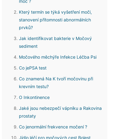
moč ?
Který termín se týká vyšetření moči,
stanovení přítomnosti abnormálních
prvků?
Jak identifikovat bakterie v Močový
sediment
Močového měchýře Infekce Léčba Psi
Co jePSA test
Co znamená Na K tvoří močovinu při
krevním testu?
O Inkontinence
Jaké jsou nebezpečí vápníku a Rakovina
prostaty
Co jenormální frekvence močení ?
Jídlo léčí pro močových cest Bolest