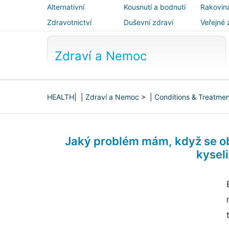
Alternativní
Kousnutí a bodnutí
Rakovin
medicína
Zdravotnictví
Duševní zdraví
Veřejné 
bezpečn
Zdraví a Nemoc
HEALTH
| |
Zdraví a Nemoc
> |
Conditions & Treatme
Jaký problém mám, když se obj
kysel