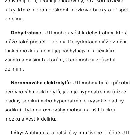
způsobují UTI, uvolňují endotoxiny, což jsou toxické
látky, které mohou poškodit mozkové buňky a přispět
k deliriu.
Dehydratace:
UTI mohou vést k dehydrataci, která
může také přispět k deliriu. Dehydratace může změnit
funkci mozku a učinit jej náchylnějším k účinkům
zánětu a dalším faktorům, které mohou způsobit
delirium.
Nerovnováha elektrolytů:
UTI mohou také způsobit
nerovnováhu elektrolytů, jako je hyponatremie (nízké
hladiny sodíku) nebo hypernatrémie (vysoké hladiny
sodíku). Tyto nerovnováhy mohou narušit funkci
mozku a vést k deliriu.
Léky:
Antibiotika a další léky používané k léčbě UTI