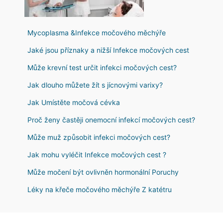
Mycoplasma &Infekce močového měchýře
Jaké jsou příznaky a nižší Infekce močových cest
Může krevní test určit infekci močových cest?
Jak dlouho můžete žít s jícnovými varixy?
Jak Umístěte močová cévka
Proč ženy častěji onemocní infekcí močových cest?
Může muž způsobit infekci močových cest?
Jak mohu vyléčit Infekce močových cest ?
Může močení být ovlivněn hormonální Poruchy
Léky na křeče močového měchýře Z katétru