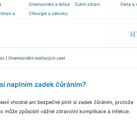
a
Onemocnění a léčba
Zubní zdraví
Dieta a 
zdraví a
Chirurgie a zákroky
ost
nts
|
Onemocnění močových cest
 si naplním zadek čůráním?
Není vhodné ani bezpečné plnit si zadek čůráním, protože
to může způsobit vážné zdravotní komplikace a infekce.