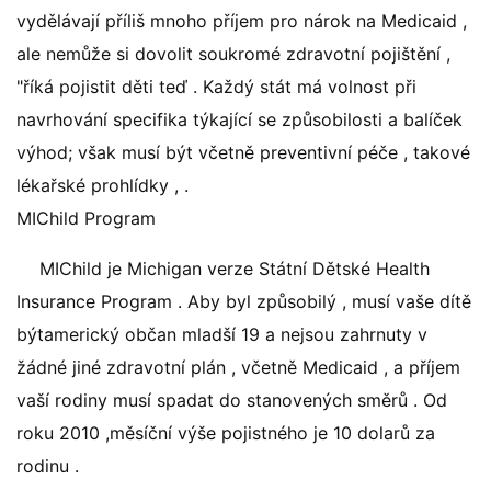
vydělávají příliš mnoho příjem pro nárok na Medicaid ,
ale nemůže si dovolit soukromé zdravotní pojištění ,
"říká pojistit děti teď . Každý stát má volnost při
navrhování specifika týkající se způsobilosti a balíček
výhod; však musí být včetně preventivní péče , takové
lékařské prohlídky , .
MIChild Program
MIChild je Michigan verze Státní Dětské Health
Insurance Program . Aby byl způsobilý , musí vaše dítě
býtamerický občan mladší 19 a nejsou zahrnuty v
žádné jiné zdravotní plán , včetně Medicaid , a příjem
vaší rodiny musí spadat do stanovených směrů . Od
roku 2010 ,měsíční výše pojistného je 10 dolarů za
rodinu .