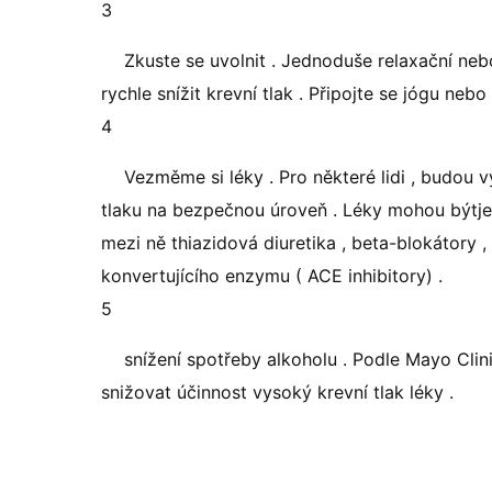
3
Zkuste se uvolnit . Jednoduše relaxační ne
rychle snížit krevní tlak . Připojte se jógu nebo
4
Vezměme si léky . Pro některé lidi , budou v
tlaku na bezpečnou úroveň . Léky mohou býtjedin
mezi ně thiazidová diuretika , beta-blokátory ,
konvertujícího enzymu ( ACE inhibitory) .
5
snížení spotřeby alkoholu . Podle Mayo Clin
snižovat účinnost vysoký krevní tlak léky .