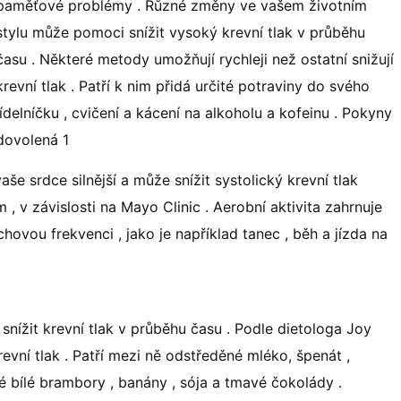
paměťové problémy . Různé změny ve vašem životním
stylu může pomoci snížit vysoký krevní tlak v průběhu
času . Některé metody umožňují rychleji než ostatní snižují
krevní tlak . Patří k nim přidá určité potraviny do svého
jídelníčku , cvičení a kácení na alkoholu a kofeinu . Pokyny
dovolená 1
vaše srdce silnější a může snížit systolický krevní tlak
m , v závislosti na Mayo Clinic . Aerobní aktivita zahrnuje
hovou frekvenci , jako je například tanec , běh a jízda na
snížit krevní tlak v průběhu času . Podle dietologa Joy
evní tlak . Patří mezi ně odstředěné mléko, špenát ,
é bílé brambory , banány , sója a tmavé čokolády .