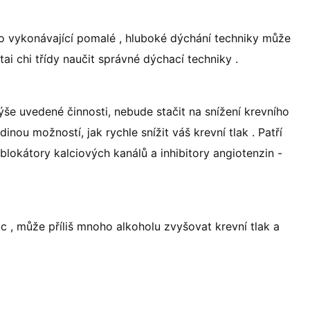
bo vykonávající pomalé , hluboké dýchání techniky může
 tai chi třídy naučit správné dýchací techniky .
ýše uvedené činnosti, nebude stačit na snížení krevního
ou možností, jak rychle snížit váš krevní tlak . Patří
 blokátory kalciových kanálů a inhibitory angiotenzin -
ic , může příliš mnoho alkoholu zvyšovat krevní tlak a