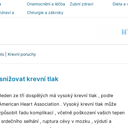
a
Onemocnění a léčba
Zubní zdraví
Dieta a 
zdraví a
Chirurgie a zákroky
ost
nts
|
Krevní poruchy
snižovat krevní tlak
Jeden ze tří dospělých má vysoký krevní tlak , podle
American Heart Association . Vysoký krevní tlak může
způsobit řadu komplikací , včetně poškození vašich tepen
, srdečního selhání , ruptura cévy v mozku , výdutí a