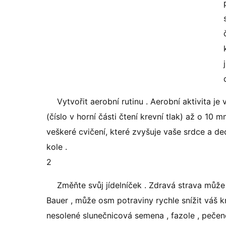
Vytvořit aerobní rutinu . Aerobní aktivita je 
(číslo v horní části čtení krevní tlak) až o 10 m
veškeré cvičení, které zvyšuje vaše srdce a dec
kole .
2
Změňte svůj jídelníček . Zdravá strava může 
Bauer , může osm potraviny rychle snížit váš kr
nesolené slunečnicová semena , fazole , pečen