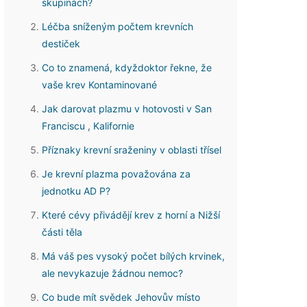
skupinách?
Léčba sníženým počtem krevních
destiček
Co to ​​znamená, kdyždoktor řekne, že
vaše krev Kontaminované
Jak darovat plazmu v hotovosti v San
Franciscu , Kalifornie
Příznaky krevní sraženiny v oblasti třísel
Je krevní plazma považována za
jednotku AD P?
Které cévy přivádějí krev z horní a Nižší
části těla
Má váš pes vysoký počet bílých krvinek,
ale nevykazuje žádnou nemoc?
Co bude mít svědek Jehovův místo