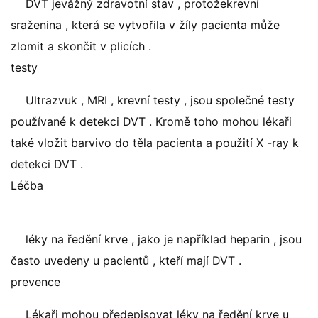
DVT jevážný zdravotní stav , protožekrevní
sraženina , která se vytvořila v žíly pacienta může
zlomit a skončit v plicích .
testy
Ultrazvuk , MRI , krevní testy , jsou společné testy
používané k detekci DVT . Kromě toho mohou lékaři
také vložit barvivo do těla pacienta a použití X -ray k
detekci DVT .
Léčba
léky na ředění krve , jako je například heparin , jsou
často uvedeny u pacientů , kteří mají DVT .
prevence
Lékaři mohou předepisovat léky na ředění krve u