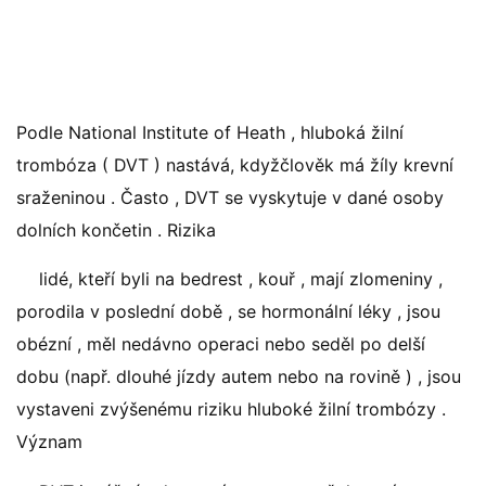
Podle National Institute of Heath , hluboká žilní
trombóza ( DVT ) nastává, kdyžčlověk má žíly krevní
sraženinou . Často , DVT se vyskytuje v dané osoby
dolních končetin . Rizika
lidé, kteří byli na bedrest , kouř , mají zlomeniny ,
porodila v poslední době , se hormonální léky , jsou
obézní , měl nedávno operaci nebo seděl po delší
dobu (např. dlouhé jízdy autem nebo na rovině ) , jsou
vystaveni zvýšenému riziku hluboké žilní trombózy .
Význam