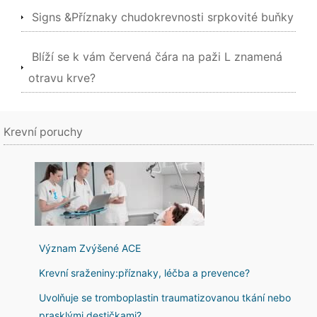
Signs &Příznaky chudokrevnosti srpkovité buňky
Blíží se k vám červená čára na paži L znamená
otravu krve?
Krevní poruchy
Význam Zvýšené ACE
Krevní sraženiny:příznaky, léčba a prevence?
Uvolňuje se tromboplastin traumatizovanou tkání nebo
prasklými destičkami?