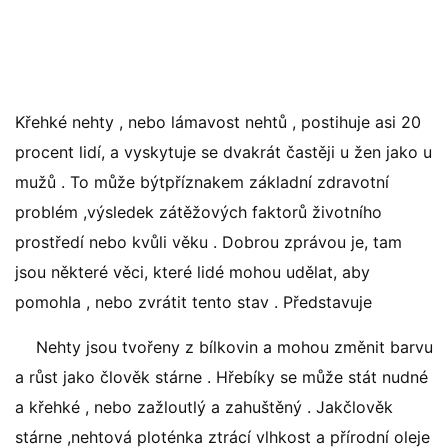
Křehké nehty , nebo lámavost nehtů , postihuje asi 20
procent lidí, a vyskytuje se dvakrát častěji u žen jako u
mužů . To může býtpříznakem základní zdravotní
problém ,výsledek zátěžových faktorů životního
prostředí nebo kvůli věku . Dobrou zprávou je, tam
jsou některé věci, které lidé mohou udělat, aby
pomohla , nebo zvrátit tento stav . Představuje
Nehty jsou tvořeny z bílkovin a mohou změnit barvu
a růst jako člověk stárne . Hřebíky se může stát nudné
a křehké , nebo zažloutlý a zahuštěný . Jakčlověk
stárne ,nehtová ploténka ztrácí vlhkost a přírodní oleje