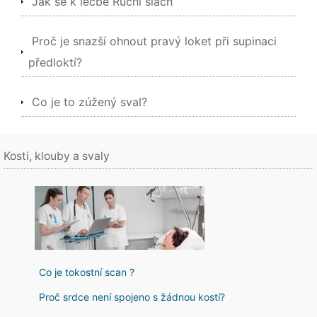
Jak se k léčbě Ruční šlach
Proč je snazší ohnout pravý loket při supinaci
předloktí?
Co je to zúžený sval?
Kosti, klouby a svaly
Co je tokostní scan ?
Proč srdce není spojeno s žádnou kostí?