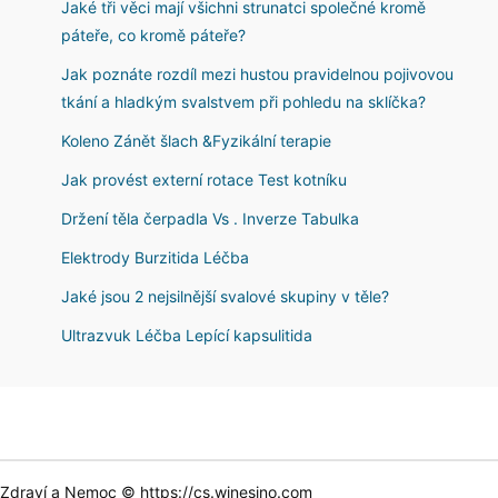
Jaké tři věci mají všichni strunatci společné kromě
páteře, co kromě páteře?
Jak poznáte rozdíl mezi hustou pravidelnou pojivovou
tkání a hladkým svalstvem při pohledu na sklíčka?
Koleno Zánět šlach &Fyzikální terapie
Jak provést externí rotace Test kotníku
Držení těla čerpadla Vs . Inverze Tabulka
Elektrody Burzitida Léčba
Jaké jsou 2 nejsilnější svalové skupiny v těle?
Ultrazvuk Léčba Lepící kapsulitida
Zdraví a Nemoc © https://cs.winesino.com