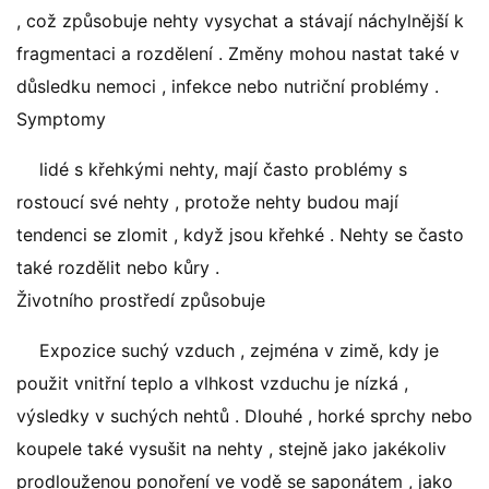
, což způsobuje nehty vysychat a stávají náchylnější k
fragmentaci a rozdělení . Změny mohou nastat také v
důsledku nemoci , infekce nebo nutriční problémy .
Symptomy
lidé s křehkými nehty, mají často problémy s
rostoucí své nehty , protože nehty budou mají
tendenci se zlomit , když jsou křehké . Nehty se často
také rozdělit nebo kůry .
Životního prostředí způsobuje
Expozice suchý vzduch , zejména v zimě, kdy je
použit vnitřní teplo a vlhkost vzduchu je nízká ,
výsledky v suchých nehtů . Dlouhé , horké sprchy nebo
koupele také vysušit na nehty , stejně jako jakékoliv
prodlouženou ponoření ve vodě se saponátem , jako