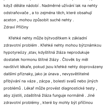
když děláte nádobí . Nadměrné užívání lak na nehty
odstraňovače , a to zejména těch, které obsahují
aceton , mohou způsobit suché nehty .
Zdraví Příčiny
Křehké nehty může býtvodítkem k základní
zdravotní problém . Křehké nehty mohou býtznámkou
hypotyreózy ,stav, kdyštítná žláza neprodukuje
dostatek hormonu štítné žlázy . Člověk by měl
navštívit lékaře, pokud jsou křehké nehty doprovázeny
dalšími příznaky, jako je únava , nevysvětlitelné
přibývání na váze , zácpa , bolesti svalů nebo jiných
problémů . Lékař může provést diagnostické testy ,
aby zjistili, zdaštítná žláza funguje normálně . Jiné
zdravotní problémy , které by mohly být příčinou