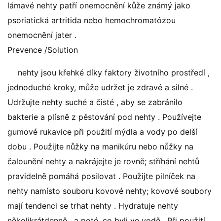
lámavé nehty patří onemocnění kůže známý jako
psoriatická artritida nebo hemochromatózou
onemocnění jater .
Prevence /Solution
nehty jsou křehké díky faktory životního prostředí ,
jednoduché kroky, může udržet je zdravé a silné .
Udržujte nehty suché a čisté , aby se zabránilo
bakterie a plísně z pěstování pod nehty . Používejte
gumové rukavice při použití mýdla a vody po delší
dobu . Použijte nůžky na manikúru nebo nůžky na
čalounění nehty a nakrájejte je rovně; stříhání nehtů
pravidelně pomáhá posilovat . Použijte pilníček na
nehty namísto souboru kovové nehty; kovové soubory
mají tendenci se trhat nehty . Hydratuje nehty
několikrátdenně , a poté, co byli ve vodě . Při použití