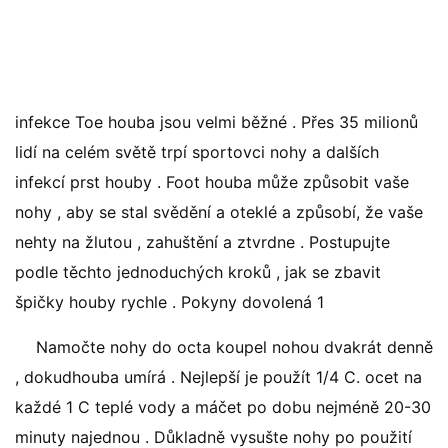
infekce Toe houba jsou velmi běžné . Přes 35 milionů
lidí na celém světě trpí sportovci nohy a dalších
infekcí prst houby . Foot houba může způsobit vaše
nohy , aby se stal svědění a oteklé a způsobí, že vaše
nehty na žlutou , zahuštění a ztvrdne . Postupujte
podle těchto jednoduchých kroků , jak se zbavit
špičky houby rychle . Pokyny dovolená 1
Namočte nohy do octa koupel nohou dvakrát denně
, dokudhouba umírá . Nejlepší je použít 1/4 C. ocet na
každé 1 C teplé vody a máčet po dobu nejméně 20-30
minuty najednou . Důkladně vysušte nohy po použití