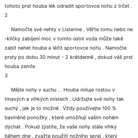
tohoto prst houba lék odradit sportovce nohu z trčet .
2
Namočte své nehty v Listerine . Věřte tomu nebo ne
-klíčky zabíjení moc v tomto ústní voda může také
zabít nehet houba a léčit sportovce nohu . Namočte
prsty po dobu 30 minut - 2 krátdenně , dokud váš prst
houba zemře
3
Mějte nohy v suchu . . Houba miluje rostou v
tmavých a vlhkých místech . Udržujte své nohy tak
suchý , jak je to možné . Vždy používejte 100 %
bavlněné ponožky , které umožňují vašim nohám
dýchat . Pokud zjistíte, že vaše nohy stále vlhký
během dne , zvažte použití nožního sprej , který