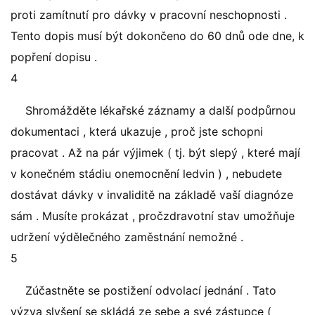
proti zamítnutí pro dávky v pracovní neschopnosti .
Tento dopis musí být dokončeno do 60 dnů ode dne, k
popření dopisu .
4
Shromážděte lékařské záznamy a další podpůrnou
dokumentaci , která ukazuje , proč jste schopni
pracovat . Až na pár výjimek ( tj. být slepý , které mají
v konečném stádiu onemocnění ledvin ) , nebudete
dostávat dávky v invaliditě na základě vaší diagnóze
sám . Musíte prokázat , pročzdravotní stav umožňuje
udržení výdělečného zaměstnání nemožné .
5
Zúčastněte se postižení odvolací jednání . Tato
výzva slyšení se skládá ze sebe a své zástupce (