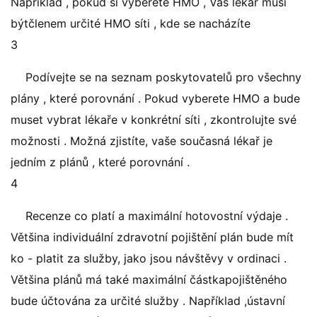
Například , pokud si vyberete HMO , Váš lékař musí
býtčlenem určité HMO síti , kde se nacházíte
3
Podívejte se na seznam poskytovatelů pro všechny
plány , které porovnání . Pokud vyberete HMO a bude
muset vybrat lékaře v konkrétní síti , zkontrolujte své
možnosti . Možná zjistíte, vaše současná lékař je
jedním z plánů , které porovnání .
4
Recenze co platí a maximální hotovostní výdaje .
Většina individuální zdravotní pojištění plán bude mít
ko - platit za služby, jako jsou návštěvy v ordinaci .
Většina plánů má také maximální částkapojištěného
bude účtována za určité služby . Například ,ústavní