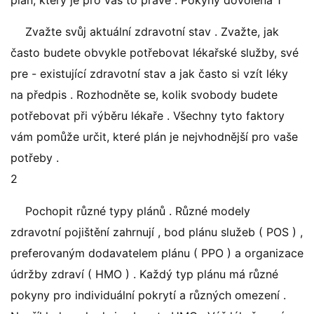
plán, který je pro vás to pravé . Pokyny dovolená 1
Zvažte svůj aktuální zdravotní stav . Zvažte, jak
často budete obvykle potřebovat lékařské služby, své
pre - existující zdravotní stav a jak často si vzít léky
na předpis . Rozhodněte se, kolik svobody budete
potřebovat při výběru lékaře . Všechny tyto faktory
vám pomůže určit, které plán je nejvhodnější pro vaše
potřeby .
2
Pochopit různé typy plánů . Různé modely
zdravotní pojištění zahrnují , bod plánu služeb ( POS ) ,
preferovaným dodavatelem plánu ( PPO ) a organizace
údržby zdraví ( HMO ) . Každý typ plánu má různé
pokyny pro individuální pokrytí a různých omezení .