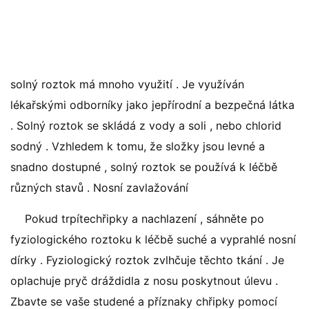
solný roztok má mnoho využití . Je využíván
lékařskými odborníky jako jepřírodní a bezpečná látka
. Solný roztok se skládá z vody a soli , nebo chlorid
sodný . Vzhledem k tomu, že složky jsou levné a
snadno dostupné , solný roztok se používá k léčbě
různých stavů . Nosní zavlažování
Pokud trpítechřipky a nachlazení , sáhněte po
fyziologického roztoku k léčbě suché a vyprahlé nosní
dírky . Fyziologický roztok zvlhčuje těchto tkání . Je
oplachuje pryč dráždidla z nosu poskytnout úlevu .
Zbavte se vaše studené a příznaky chřipky pomocí