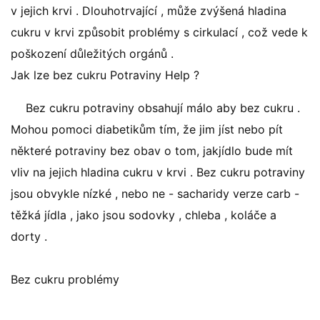
v jejich krvi . Dlouhotrvající , může zvýšená hladina
cukru v krvi způsobit problémy s cirkulací , což vede k
poškození důležitých orgánů .
Jak lze bez cukru Potraviny Help ?
Bez cukru potraviny obsahují málo aby bez cukru .
Mohou pomoci diabetikům tím, že jim jíst nebo pít
některé potraviny bez obav o tom, jakjídlo bude mít
vliv na jejich hladina cukru v krvi . Bez cukru potraviny
jsou obvykle nízké , nebo ne - sacharidy verze carb -
těžká jídla , jako jsou sodovky , chleba , koláče a
dorty .
Bez cukru problémy