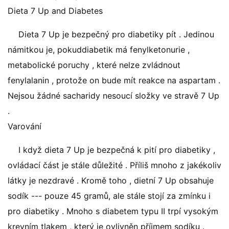
Dieta 7 Up and Diabetes
Dieta 7 Up je bezpečný pro diabetiky pít . Jedinou
námitkou je, pokuddiabetik má fenylketonurie ,
metabolické poruchy , které nelze zvládnout
fenylalanin , protože on bude mít reakce na aspartam .
Nejsou žádné sacharidy nesoucí složky ve stravě 7 Up
.
Varování
I když dieta 7 Up je bezpečná k pití pro diabetiky ,
ovládací část je stále důležité . Příliš mnoho z jakékoliv
látky je nezdravé . Kromě toho , dietní 7 Up obsahuje
sodík --- pouze 45 gramů, ale stále stojí za zmínku i
pro diabetiky . Mnoho s diabetem typu II trpí vysokým
krevním tlakem , který je ovlivněn příjmem sodíku .