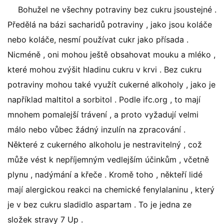
Bohužel ne všechny potraviny bez cukru jsoustejné .
Předělá na bázi sacharidů potraviny , jako jsou koláče
nebo koláče, nesmí používat cukr jako přísada .
Nicméně , oni mohou ještě obsahovat mouku a mléko ,
které mohou zvýšit hladinu cukru v krvi . Bez cukru
potraviny mohou také využít cukerné alkoholy , jako je
například maltitol a sorbitol . Podle ifc.org , to mají
mnohem pomalejší trávení , a proto vyžadují velmi
málo nebo vůbec žádný inzulín na zpracování .
Některé z cukerného alkoholu je nestravitelný , což
může vést k nepříjemným vedlejším účinkům , včetně
plynu , nadýmání a křeče . Kromě toho , někteří lidé
mají alergickou reakci na chemické fenylalaninu , který
je v bez cukru sladidlo aspartam . To je jedna ze
složek stravy 7 Up .