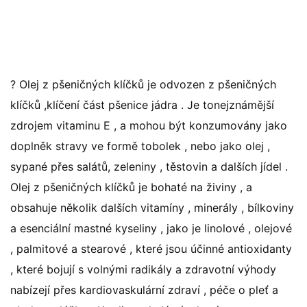
? Olej z pšeničných klíčků je odvozen z pšeničných
klíčků ,klíčení část pšenice jádra . Je tonejznámější
zdrojem vitaminu E , a mohou být konzumovány jako
doplněk stravy ve formě tobolek , nebo jako olej ,
sypané přes salátů, zeleniny , těstovin a dalších jídel .
Olej z pšeničných klíčků je bohaté na živiny , a
obsahuje několik dalších vitamíny , minerály , bílkoviny
a esenciální mastné kyseliny , jako je linolové , olejové
, palmitové a stearové , které jsou účinné antioxidanty
, které bojují s volnými radikály a zdravotní výhody
nabízejí přes kardiovaskulární zdraví , péče o pleť a