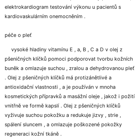
elektrokardiogram testování výkonu u pacientů s
kardiovaskulárním onemocněním .
péče o pleť
vysoké hladiny vitamínu E , a, B , C a D v olej z
pšeničných klíčků pomoci podporovat tvorbu kožních
buněk a omlazuje suchou , zralou a dehydrovanou pleť
. Olej z pšeničných klíčků má protizánětlivé a
antioxidační vlastnosti , a je používán v mnoha
kosmetických přípravků a masážní oleje , jakož i požití
vnitřně ve formě kapslí . Olej z pšeničných klíčků
vyživuje suchou pokožku a redukuje jizvy , strie ,
spálení sluncem , a omlazuje poškozené pokožky
regeneraci kožní tkáně .