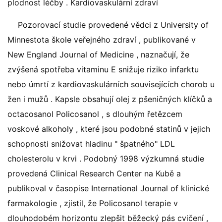
plodnost léčby . Kardiovaskulární zdraví
Pozorovací studie provedené vědci z University of
Minnestota škole veřejného zdraví , publikované v
New England Journal of Medicine , naznačují, že
zvýšená spotřeba vitaminu E snižuje riziko infarktu
nebo úmrtí z kardiovaskulárních souvisejících chorob u
žen i mužů . Kapsle obsahují olej z pšeničných klíčků a
octacosanol Policosanol , s dlouhým řetězcem
voskové alkoholy , které jsou podobné statinů v jejich
schopnosti snižovat hladinu " špatného" LDL
cholesterolu v krvi . Podobný 1998 výzkumná studie
provedená Clinical Research Center na Kubě a
publikoval v časopise International Journal of klinické
farmakologie , zjistil, že Policosanol terapie v
dlouhodobém horizontu zlepšit běžecký pás cvičení ,