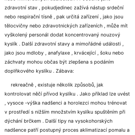
zdravotní stav , pokudjedinec zažívá nástup srdeční
nebo respirační tísně , pak určitá zařízení , jako jsou
tělocvičny nebo zdravotnických zařízeních , může mít
vyškolený personál dodat koncentrovaný nouzový
kyslík . Další zdravotní stavy a mimořádné události ,
jako jsou mdloby , anafylaxe , krvácející , šoku nebo
záchvaty mohou občas být zlepšena s podáním
doplňkového kyslíku . Zábava:
rekreačně , existuje několik způsobů, jak
kontrolovat něčí přívod kyslíku . Jako příklad lze uvést
, vysoce -výška nadšenci a horolezci mohou trénovat
v prostředí s nižším množstvím kyslíku spuštěním při
dýchání brčkem . Další tipy na vysokohorských
nadšence patří postupný proces aklimatizací pomalu a