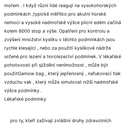
mořem . I když různí lidé reagují na vysokohorských
podmínkách ,typické měřítko pro akutní horské
nemoci a vysoké nadmořské výšce plicní edém začíná
kolem 8000 stop a výše. Opatření pro kontrolu a
zvýšení množství kyslíku v těchto podmínkách jsou
rychle klesající , nebo za použití kyslíkové nádrže
určené pro lezení a horolezectví podmínek. V lékařské
pohotovosti při sjíždění nenímožnost , může být
použitGamow bag , který jepřenosný , nafukovací tlak
vzduchu vak , který může simulovat nižší nadmořské
výšce podmínky .
Lékařské podmínky
pro ty, kteří zažívají zvláštní druhy zdravotních