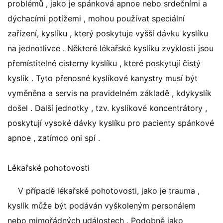
problémů , jako je spánková apnoe nebo srdečními a
dýchacími potížemi , mohou používat speciální
zařízení, kyslíku , který poskytuje vyšší dávku kyslíku
na jednotlivce . Některé lékařské kyslíku zvyklosti jsou
přemístitelné cisterny kyslíku , které poskytují čistý
kyslík . Tyto přenosné kyslíkové kanystry musí být
vyměněna a servis na pravidelném základě , kdykyslík
došel . Další jednotky , tzv. kyslíkové koncentrátory ,
poskytují vysoké dávky kyslíku pro pacienty spánkové
apnoe , zatímco oni spí .
Lékařské pohotovosti
V případě lékařské pohotovosti, jako je trauma ,
kyslík může být podáván vyškoleným personálem
nebo mimořádných událostech . Podobně jako